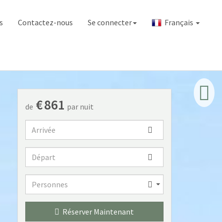
s
Contactez-nous
Se connecter
Français
€
861
de
par nuit
Arrivée
Départ
Personnes
Personnes
Réserver Maintenant