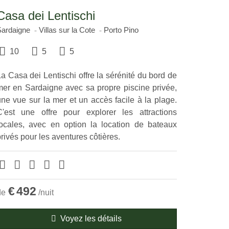
Casa dei Lentischi
Sardaigne
Villas sur la Cote
Porto Pino
10
5
5
a Casa dei Lentischi offre la sérénité du bord de
mer en Sardaigne avec sa propre piscine privée,
une vue sur la mer et un accès facile à la plage.
C'est une offre pour explorer les attractions
locales, avec en option la location de bateaux
rivés pour les aventures côtières.
€
492
de
/nuit
Voyez les détails