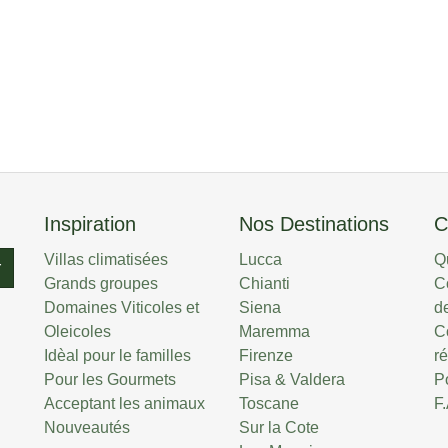
Inspiration
Nos Destinations
C
Villas climatisées
Lucca
Q
r
Grands groupes
Chianti
C
Domaines Viticoles et
Siena
de
Oleicoles
Maremma
C
Idèal pour le familles
Firenze
r
Pour les Gourmets
Pisa & Valdera
P
Acceptant les animaux
Toscane
F
Nouveautés
Sur la Cote