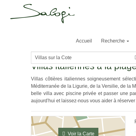
Accueil
Recherche
Page d'accueil
Italie
Sardaigne
Villas sur la 
Destination/Nom
de
Villas italiennes à la plag
la
propriété
Villas côtières italiennes soigneusement sélec
Méditerranée de la Ligurie, de la Versilie, de la
belle villa avec piscine privée et passer une pa
aujourd'hui et laissez-nous vous aider à réserve
Voir la Carte