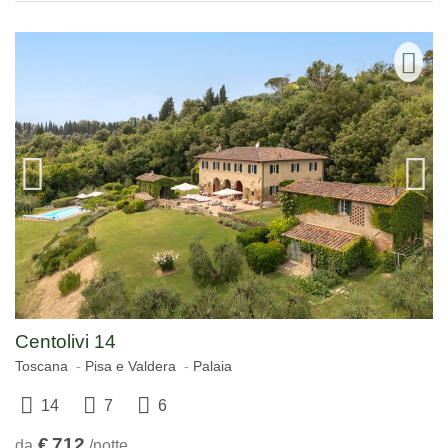
Centolivi 14
Toscana
Pisa e Valdera
Palaia
14
7
6
€
712
da
/notte