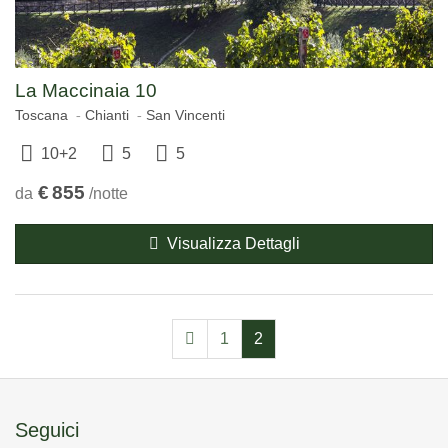
La Maccinaia 10
Toscana
Chianti
San Vincenti
10+2
5
5
€
855
da
/notte
Visualizza Dettagli
1
2
Seguici