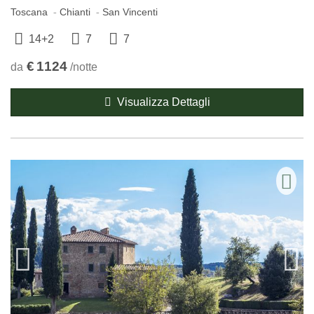
Toscana
Chianti
San Vincenti
14+2
7
7
€
1124
da
/notte
Visualizza Dettagli