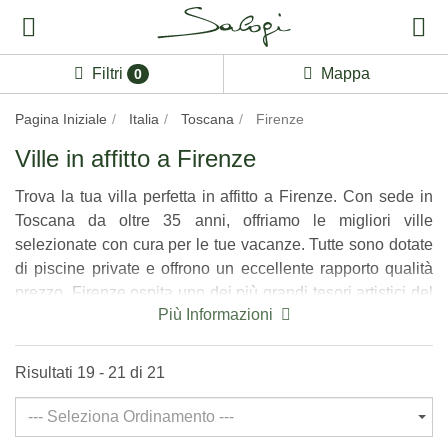
Filtri
Mappa
0
Pagina Iniziale
Italia
Toscana
Firenze
Ville in affitto a Firenze
Trova la tua villa perfetta in affitto a Firenze. Con sede in
Toscana da oltre 35 anni, offriamo le migliori ville
selezionate con cura per le tue vacanze. Tutte sono dotate
di piscine private e offrono un eccellente rapporto qualità
prezzo. Firenze ospita uno dei più grandi tesori artistici del
Più Informazioni
mondo e l'elenco di strade, palazzi, musei e chiese da
visitare è infinito. La campagna intorno a Firenze è
caratterizzata dalle belle dolci colline e dalle strade
Risultati 19 - 21 di 21
bianche piene di cipressi. Contatta oggi uno dei nostri
esperti di Villa Salogi per scoprire se la villa dei tuoi sogni
--- Seleziona Ordinamento ---
è disponibile!