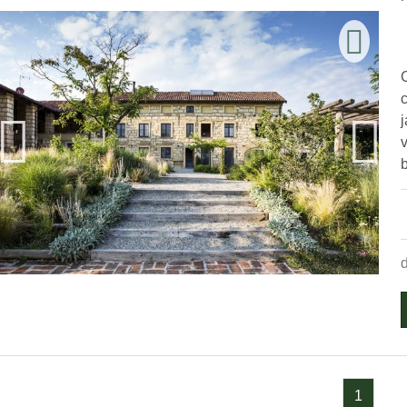
j
b
1