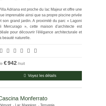
illa Adriana est proche du lac Majeur et offre une
vue imprenable ainsi que sa propre piscine privée
et son grand jardin. A proximité du parc « Lagoni
di Mercurago », cette maison d'architecte est
déale pour découvrir l'élégance architecturale et
a beauté naturelle.
€
942
de
/nuit
Voyez les détails
Cascina Monferrato
Piémont
Lac Maggiore
Terruggia