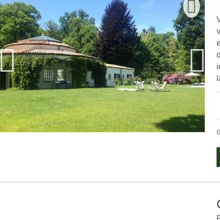
V
i
l