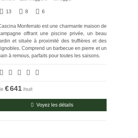
13
8
6
Cascina Monferrato est une charmante maison de
campagne offrant une piscine privée, un beau
ardin et située à proximité des truffières et des
vignobles. Comprend un barbecue en pierre et un
ain à remous, parfaits pour toutes les saisons.
€
641
de
/nuit
Voyez les détails