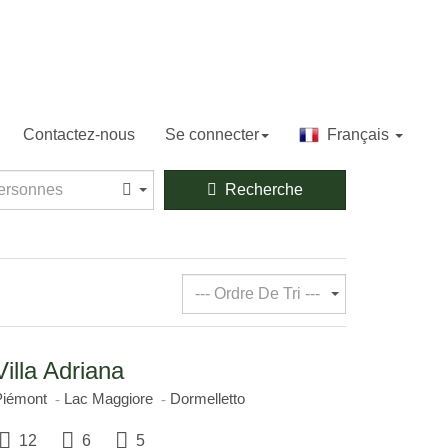
Contactez-nous
Se connecter
Français
sonnes
ersonnes
Recherche
--- Ordre De Tri ---
Villa Adriana
Piémont
Lac Maggiore
Dormelletto
12
6
5