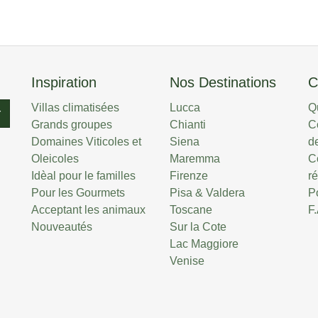
Inspiration
Nos Destinations
C
Villas climatisées
Lucca
Q
r
Grands groupes
Chianti
C
Domaines Viticoles et
Siena
de
Oleicoles
Maremma
C
Idèal pour le familles
Firenze
r
Pour les Gourmets
Pisa & Valdera
P
Acceptant les animaux
Toscane
F
Nouveautés
Sur la Cote
Lac Maggiore
Venise