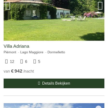
Villa Adriana
Piëmont
Lago Maggiore
Dormelletto
12
6
5
€
942
van
/nacht
Details Bekijken