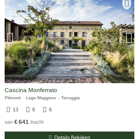
Cascina Monferrato
Piëmont
Lago Maggiore
Terruggia
13
8
6
€
641
van
/nacht
Details Bekijken