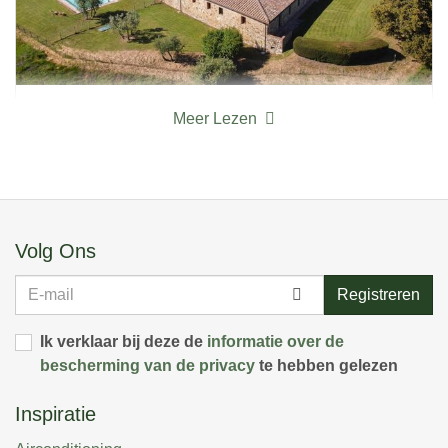
La Corte Di Campalli
Meer Lezen
Toscane, Chianti, San Leonino
12
6
5
Volg Ons
E-
Registreren
mail
Ik verklaar bij deze de
informatie over de
bescherming van de privacy
te hebben gelezen
Inspiratie