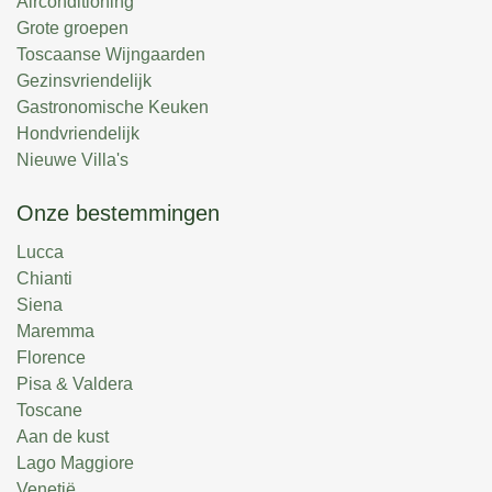
Airconditioning
Grote groepen
Toscaanse Wijngaarden
Lavacchio 18
Gezinsvriendelijk
Toscane, Siena, Montalcino
Gastronomische Keuken
Hondvriendelijk
18
9
8
Nieuwe Villa's
Onze bestemmingen
Lucca
Chianti
Siena
Maremma
Florence
Pisa & Valdera
Toscane
Aan de kust
Lago Maggiore
Venetië