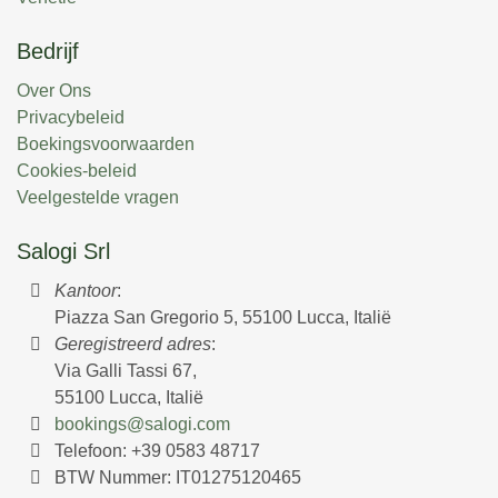
Chiodo
Bedrijf
Toscane, Lucca, Vorno
10
5
5
Over Ons
Privacybeleid
Boekingsvoorwaarden
Cookies-beleid
Veelgestelde vragen
Salogi Srl
Kantoor
:
Piazza San Gregorio 5, 55100 Lucca, Italië
Geregistreerd adres
:
Via Galli Tassi 67,
55100 Lucca, Italië
bookings@salogi.com
Telefoon:
+39 0583 48717
Il Grappolo
BTW Nummer: IT01275120465
Toscane, Lucca, Colle di Compito