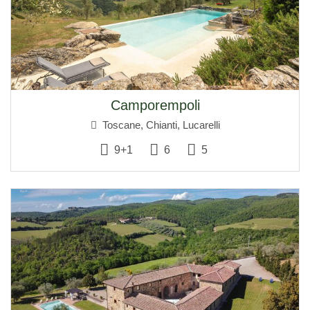
Camporempoli
Toscane, Chianti, Lucarelli
9+1
6
5