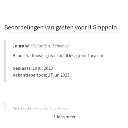
Beoordelingen van gasten voor Il Grappolo
Laura W.
(
Schupfart,
Schweiz
)
Beautiful house, great facilities, great location.
Geplaats:
10 jul 2023
Vakantieperiode:
17 jun 2023
Patrick M.
(
Malahide,
Ireland
)
lees meer
Salogi is just a wonderful company to deal with.
The service we received was top class.