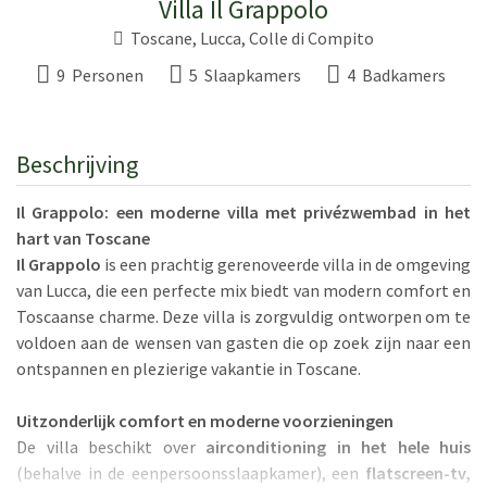
Villa Il Grappolo
Toscane
,
Lucca
,
Colle di Compito
9 Personen
5 Slaapkamers
4 Badkamers
Beschrijving
Il Grappolo: een moderne villa met privézwembad in het
hart van Toscane
Il Grappolo
is een prachtig gerenoveerde villa in de omgeving
van Lucca, die een perfecte mix biedt van modern comfort en
Toscaanse charme. Deze villa is zorgvuldig ontworpen om te
voldoen aan de wensen van gasten die op zoek zijn naar een
ontspannen en plezierige vakantie in Toscane.
Uitzonderlijk comfort en moderne voorzieningen
De villa beschikt over
airconditioning in het hele huis
(behalve in de eenpersoonsslaapkamer), een
flatscreen-tv,