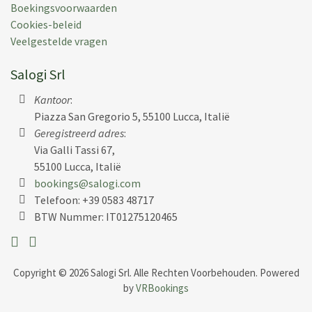
Boekingsvoorwaarden
We really enjoyed a fantastic week in your high-
Cookies-beleid
quality villa in the heart of Tuscany. This is probably
Veelgestelde vragen
one of the best villa we have ever rented in Europe.
Having done this for 12+ years all over the world we
Salogi Srl
have a few to compare to. Pool was superb, location
10/10, amenities 8/10 ( add large plates for serving
Kantoor
:
food, lighters/matchy, more knives – both for
Piazza San Gregorio 5, 55100 Lucca, Italië
cutting and eating, more glasses medium size)
Geregistreerd adres
:
Thank you so much for the opportunities to enjoy
Via Galli Tassi 67,
55100 Lucca, Italië
Geplaats:
29 aug 2018
bookings@salogi.com
Vakantieperiode:
09 jun 2018
Telefoon:
+39 0583 48717
BTW Nummer: IT01275120465
Evelyn M.
(
Monaco,
Germania
)
Copyright © 2026 Salogi Srl. Alle Rechten Voorbehouden. Powered
by
VRBookings
We had a wonderful stay at Il Grappolo, the house is