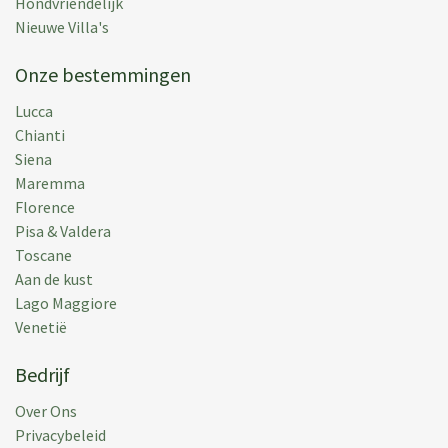
Hondvriendelijk
Nieuwe Villa's
Onze bestemmingen
Alexander P.
(
Manchester,
Uk
)
Lucca
What a wonderful place to stay with our children and
Chianti
grandchildren. The house itself, the pool, the view,
Siena
everything was superb. Like previous occupance, we
Maremma
enjoyed ''Il Giardinetto'' and eat there on 3 occasions.
Florence
As always Lucca was amazing and never
Pisa & Valdera
disappointing. All in all a wonderful week.
Toscane
Aan de kust
Geplaats:
18 aug 2018
Lago Maggiore
Vakantieperiode:
11 aug 2018
Venetië
Bedrijf
Over Ons
Bendtsen H.
(
Spanga,
Svezia
)
Privacybeleid