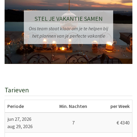
de belangrijkste bezienswaardigheden van Toscane,
waaronder
Florence, Pisa
en
San Gimignano
, gemakkelijk
STEL JE VAKANTIE SAMEN
bereikbaar zijn.
Ons team staat klaar om je te helpen bij
Flexibele accommodatie voor grote groepen
het plannen van je perfecte vakantie
Voor grotere groepen kan ook het naburige pand
Uva
, dat
plaats biedt aan maximaal 6 gasten, worden gehuurd,
waardoor dit een ideale optie is voor familiebijeenkomsten
of groepsvakanties.
Schoonmaak van de woning
Schoonmaakservice is inbegrepen (6 uur).
Tarieven
Zwembad
Periode
Min. Nachten
per Week
13m x 7m
Indeling
jun 27, 2026
7
€ 4340
aug 29, 2026
Begane grond: