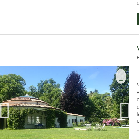
V
i
l