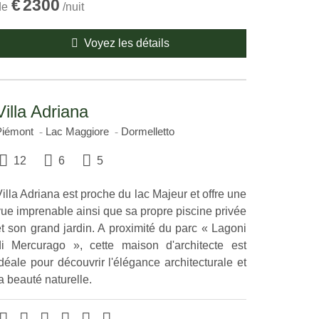
€
2300
de
/nuit
Voyez les détails
Villa Adriana
Piémont
Lac Maggiore
Dormelletto
12
6
5
illa Adriana est proche du lac Majeur et offre une
vue imprenable ainsi que sa propre piscine privée
et son grand jardin. A proximité du parc « Lagoni
di Mercurago », cette maison d'architecte est
déale pour découvrir l'élégance architecturale et
a beauté naturelle.