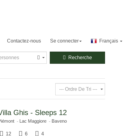
Contactez-nous
Se connecter
Français
sonnes
ersonnes
Recherche
--- Ordre De Tri ---
Villa Ghis - Sleeps 12
Piémont
Lac Maggiore
Baveno
12
6
4