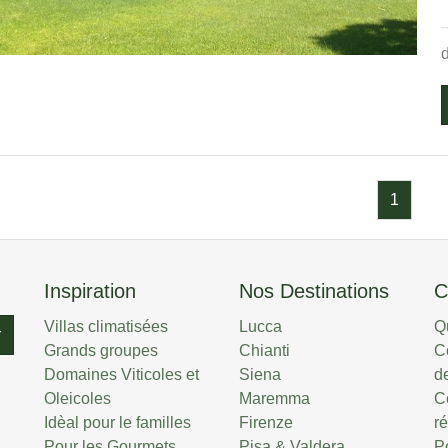
1
Inspiration
Nos Destinations
C
Villas climatisées
Lucca
Q
r
Grands groupes
Chianti
C
Domaines Viticoles et
Siena
de
Oleicoles
Maremma
C
Idèal pour le familles
Firenze
r
Pour les Gourmets
Pisa & Valdera
P