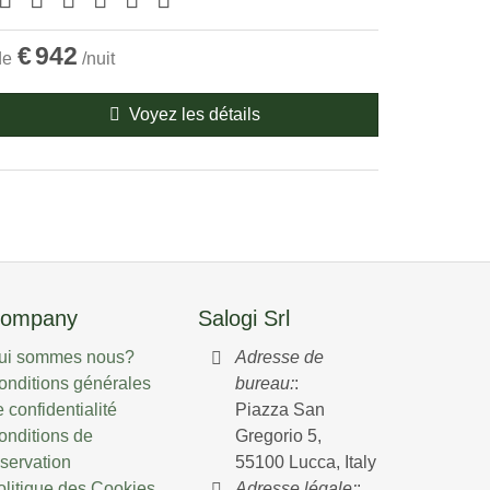
€
942
de
/nuit
Voyez les détails
ompany
Salogi Srl
ui sommes nous?
Adresse de
onditions générales
bureau:
:
 confidentialité
Piazza San
onditions de
Gregorio 5,
éservation
55100 Lucca, Italy
olitique des Cookies
Adresse légale:
: