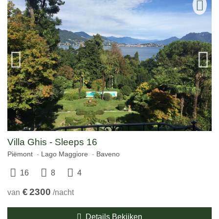
Villa Ghis - Sleeps 16
Piëmont
Lago Maggiore
Baveno
16
8
4
€
2300
van
/nacht
Details Bekijken