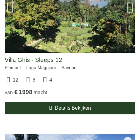
Villa Ghis - Sleeps 12
Piëmont
Lago Maggiore
Baveno
12
6
4
€
1998
van
/nacht
Details Bekijken