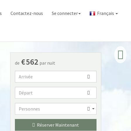
s
Contactez-nous
Se connecter
Français
€
562
de
par nuit
Arrivée
Départ
Personnes
Personnes
Réserver Maintenant