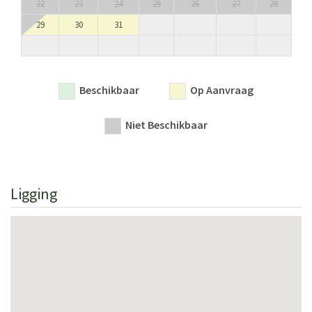
22
23
24
25
26
27
28
29
30
31
Beschikbaar
Op Aanvraag
Niet Beschikbaar
Ligging