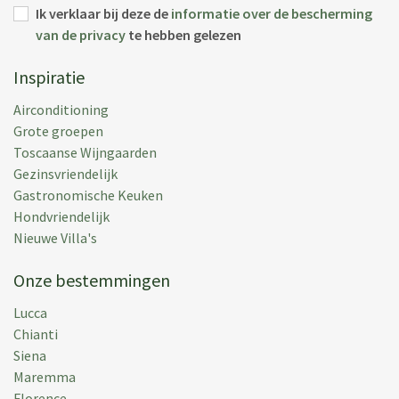
Ik verklaar bij deze de
informatie over de bescherming
Vakantieperiode:
06 jul 2008
van de privacy
te hebben gelezen
Inspiratie
Airconditioning
Grote groepen
Toscaanse Wijngaarden
Gezinsvriendelijk
Gastronomische Keuken
Hondvriendelijk
Nieuwe Villa's
Onze bestemmingen
Lucca
Chianti
Siena
Maremma
Florence