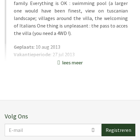
family. Everything is OK : swimming pool (a larger
one would have been finest, view on tuscanian
landscape; villages around the villa, the welcoming
of Italians One thing is unpleasant : the pass to acces
the villa (you need a 4WD !).
Geplaats:
10 aug 2013
Vakantieperiode:
27 jul 2013
lees meer
L N.
(
France
)
We had a very nice stay. The house is even better than
what the photos show. They don’t do it justice. It’s a
Volg Ons
wonderful house, well placed. Thank you and we will
certainly keep you as a reference for a next trip.
E-
Registreren
mail
Geplaats:
20 jul 2008