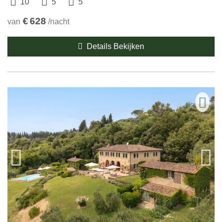
10
5
5
€
628
van
/nacht
Details Bekijken