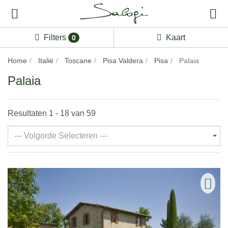
Filters
Kaart
0
Home
Italië
Toscane
Pisa Valdera
Pisa
Palaia
Palaia
Resultaten 1 - 18 van 59
--- Volgorde Selecteren ---