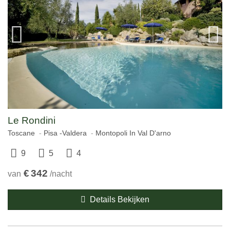
Le Rondini
Toscane
Pisa -Valdera
Montopoli In Val D'arno
9
5
4
€
342
van
/nacht
Details Bekijken