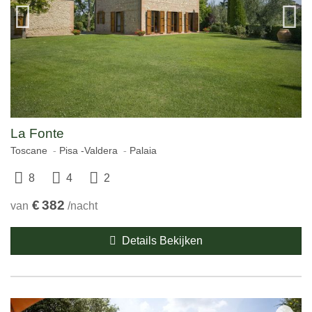
La Fonte
Toscane
Pisa -Valdera
Palaia
8
4
2
€
382
van
/nacht
Details Bekijken