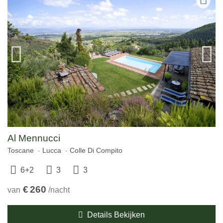
Al Mennucci
Toscane
Lucca
Colle Di Compito
6+2
3
3
€
260
van
/nacht
Details Bekijken