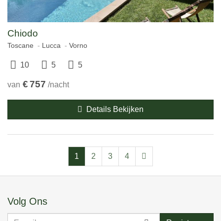
Chiodo
Toscane
Lucca
Vorno
10
5
5
€
757
van
/nacht
Details Bekijken
1
2
3
4
Volg Ons
E-