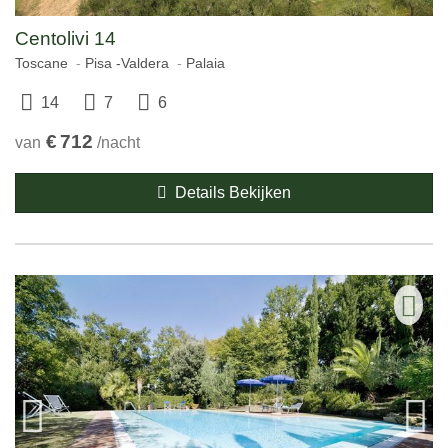
Centolivi 14
Toscane
Pisa -Valdera
Palaia
14
7
6
€
712
van
/nacht
Details Bekijken