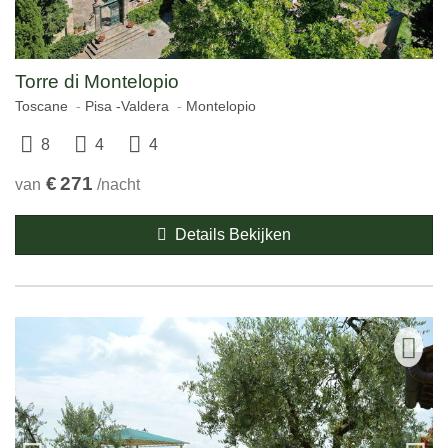
Torre di Montelopio
Toscane
Pisa -Valdera
Montelopio
8
4
4
€
271
van
/nacht
Details Bekijken