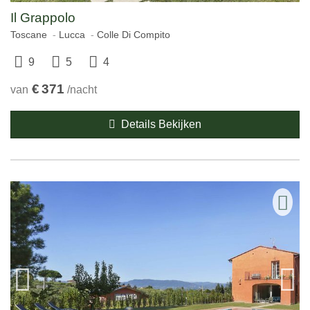
Il Grappolo
Toscane
Lucca
Colle Di Compito
9
5
4
€
371
van
/nacht
Details Bekijken