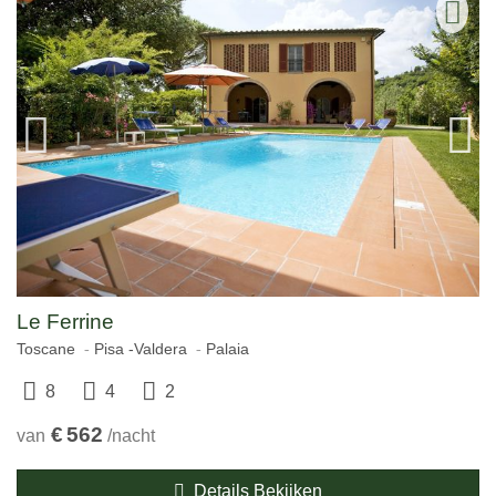
Le Ferrine
Toscane
Pisa -Valdera
Palaia
8
4
2
€
562
van
/nacht
Details Bekijken