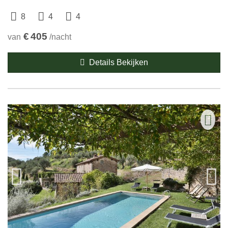
8
4
4
€
405
van
/nacht
Details Bekijken