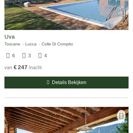
Uva
Toscane
Lucca
Colle Di Compito
6
3
4
€
247
van
/nacht
Details Bekijken