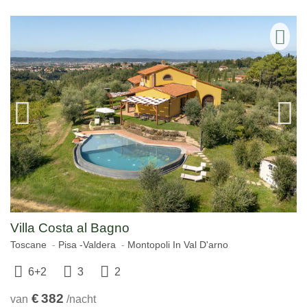
Villa Costa al Bagno
Toscane
Pisa -Valdera
Montopoli In Val D'arno
6+2
3
2
€
382
van
/nacht