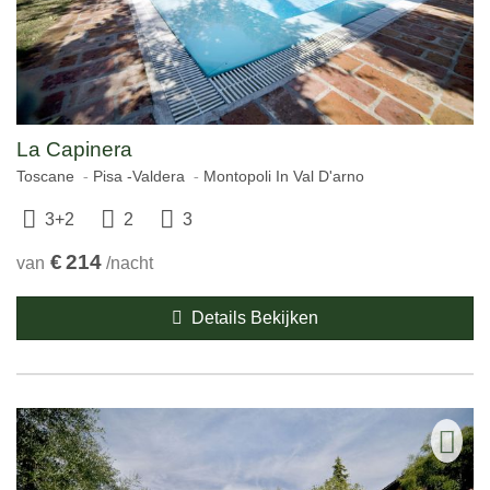
La Capinera
Toscane
Pisa -Valdera
Montopoli In Val D'arno
3+2
2
3
€
214
van
/nacht
Details Bekijken