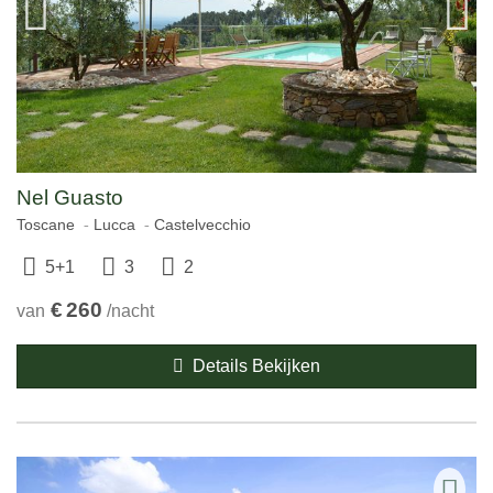
Nel Guasto
Toscane
Lucca
Castelvecchio
5+1
3
2
€
260
van
/nacht
Details Bekijken