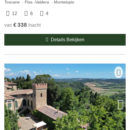
Toscane
Pisa -Valdera
Montelopio
12
6
4
€
338
van
/nacht
Details Bekijken