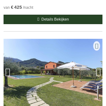
€
425
van
/nacht
Details Bekijken