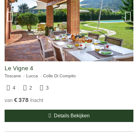
Le Vigne 4
Toscane
Lucca
Colle Di Compito
4
2
3
€
378
van
/nacht
Details Bekijken