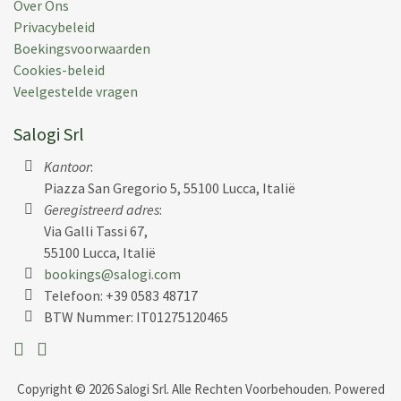
Over Ons
Vakantieperiode:
31 mei 2025
Privacybeleid
Boekingsvoorwaarden
Cookies-beleid
Veelgestelde vragen
Maike L.
(
Cambridge,
Gb
)
Salogi Srl
Perfect secluded cottage with stunning views and
Kantoor
:
great facilities. Great for exploring Pisa and Lucca
Piazza San Gregorio 5, 55100 Lucca, Italië
regions.
Geregistreerd adres
:
Via Galli Tassi 67,
Geplaats:
29 aug 2023
55100 Lucca, Italië
Vakantieperiode:
12 aug 2023
bookings@salogi.com
Telefoon:
+39 0583 48717
BTW Nummer: IT01275120465
Mike L.
(
München,
De
)
Copyright © 2026 Salogi Srl. Alle Rechten Voorbehouden. Powered
The villa is located at the end of a relatively steep