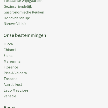
Toscaanse Wijngaarden
Geplaats:
08 jul 2024
Gezinsvriendelijk
Vakantieperiode:
22 jun 2024
Gastronomische Keuken
Hondvriendelijk
Nieuwe Villa's
Onze bestemmingen
O M.
(
France
)
Lucca
Belle piscine et 2 agréables endroits pour manger
Chianti
dehors. Cuisine bien équipée (Beautiful swimming
Siena
pool and two enjoyable sites where to eat outside.
Maremma
Well-equipped kitchen)
Florence
Pisa & Valdera
Geplaats:
02 jul 2016
Toscane
Vakantieperiode:
18 jun 2016
Aan de kust
Lago Maggiore
Venetië
Bedrijf