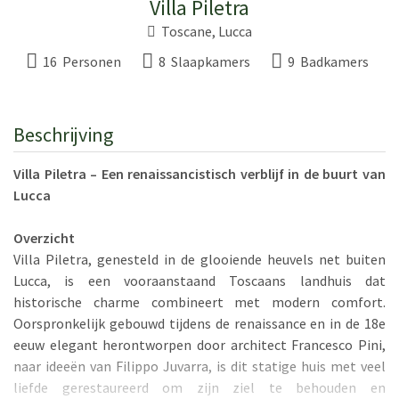
Villa Piletra
Toscane
,
Lucca
16 Personen
8 Slaapkamers
9 Badkamers
Beschrijving
Villa Piletra – Een renaissancistisch verblijf in de buurt van
Lucca
Overzicht
Villa Piletra, genesteld in de glooiende heuvels net buiten
Lucca, is een vooraanstaand Toscaans landhuis dat
historische charme combineert met modern comfort.
Oorspronkelijk gebouwd tijdens de renaissance en in de 18e
eeuw elegant herontworpen door architect Francesco Pini,
naar ideeën van Filippo Juvarra, is dit statige huis met veel
liefde gerestaureerd om zijn ziel te behouden en