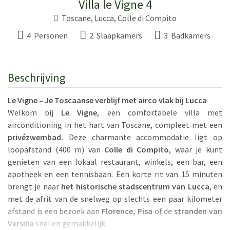
Villa le Vigne 4
Toscane
,
Lucca
,
Colle di Compito
4 Personen
2 Slaapkamers
3 Badkamers
Beschrijving
Le Vigne – Je Toscaanse verblijf met airco vlak bij Lucca
Welkom bij
Le Vigne
, een comfortabele villa met
airconditioning in het hart van Toscane, compleet met een
privézwembad.
Deze charmante accommodatie ligt op
loopafstand (400 m) van
Colle di Compito
, waar je kunt
genieten van een lokaal restaurant, winkels, een bar, een
apotheek en een tennisbaan. Een korte rit van 15 minuten
brengt je naar
het historische stadscentrum van Lucca
, en
met de afrit van de snelweg op slechts een paar kilometer
afstand is een bezoek aan
Florence, Pisa
of de
stranden van
Versilia
snel en gemakkelijk.