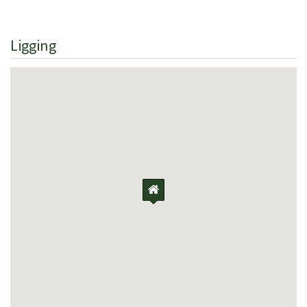
Vergunnings- of registratienummer:
Ligging
CIN: IT046007B4TUJM2XNJ / CIR: 046007CAV0025