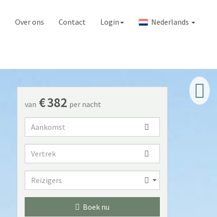
e
Over ons
Contact
Login
Nederlands
€
382
van
per nacht
Aankomst
Vertrek
Reizigers
Reizigers
Boek nu