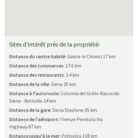
Rez-de-chaussée:
Chambre double, petite chambre avec lits superposés, salle
de bain (douche). Depuis une entrée indépendante, vestiaire,
salle de bain avec douche, buanderie. Véranda fermée
aménagée pour les repas en plein air. BBQ intégré.
Premier étage:
Sites d'intérêt près de la propriété:
salon avec coin cuisine donnant sur une terrasse avec une vue
magnifique, chambre double avec salle de bain (baignoire).
Distance du centre habité:
Gaiole in Chianti 17 km
Distance des commerces:
17.6 km
Numéro de licence ou d'enregistrement:
Distance des restaurants:
3.4 km
CIN: IT052013B5TDTUEEGH / CIR: 052013AAT0040
Distance de la ville:
Siena 35 km
Distance à l'autoroute:
Colonna del Grillo Raccordo
Siena - Bettolle 14 km
Distance de la gare:
Siena Stazione 35 km
Distance de l'aéroport:
Firenze Peretola Via
Highway 87 km
Distance jusqu'à la mer:
Follonica 118 km