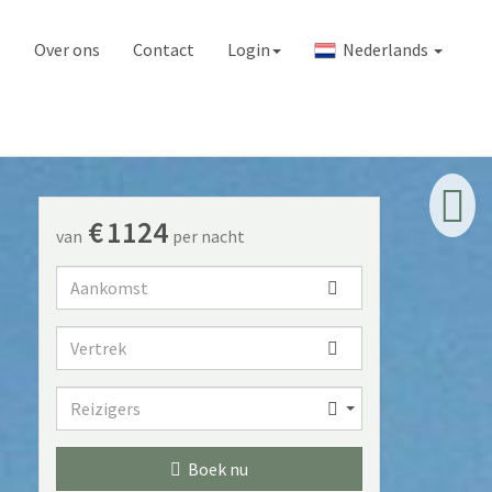
e
Over ons
Contact
Login
Nederlands
€
1124
van
per nacht
Aankomst
Vertrek
Reizigers
Reizigers
Boek nu