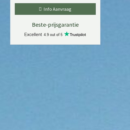
Info Aanvraag
Beste-prijsgarantie