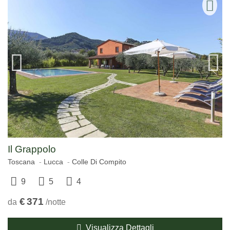
Il Grappolo
Toscana
Lucca
Colle Di Compito
9
5
4
€
371
da
/notte
Visualizza Dettagli