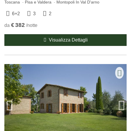
Toscana
Pisa e Valdera
Montopoli In Val D'arno
6+2
3
2
€
382
da
/notte
Visualizza Dettagli