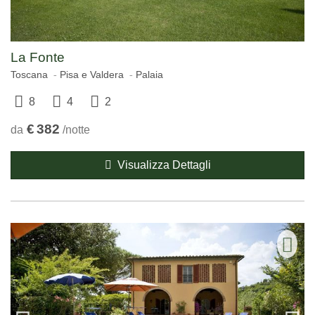
La Fonte
Toscana
Pisa e Valdera
Palaia
8
4
2
€
382
da
/notte
Visualizza Dettagli