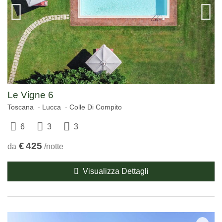
Le Vigne 6
Toscana
Lucca
Colle Di Compito
6
3
3
€
425
da
/notte
Visualizza Dettagli