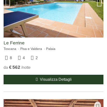
Le Ferrine
Toscana
Pisa e Valdera
Palaia
8
4
2
€
562
da
/notte
Visualizza Dettagli