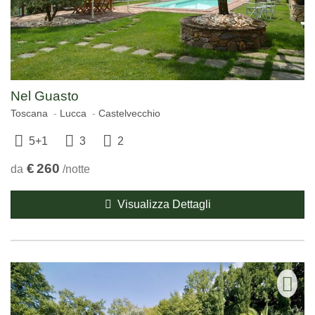
Nel Guasto
Toscana
Lucca
Castelvecchio
5+1
3
2
€
260
da
/notte
Visualizza Dettagli