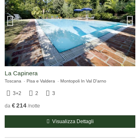
La Capinera
Toscana
Pisa e Valdera
Montopoli In Val D'arno
3+2
2
3
€
214
da
/notte
Visualizza Dettagli