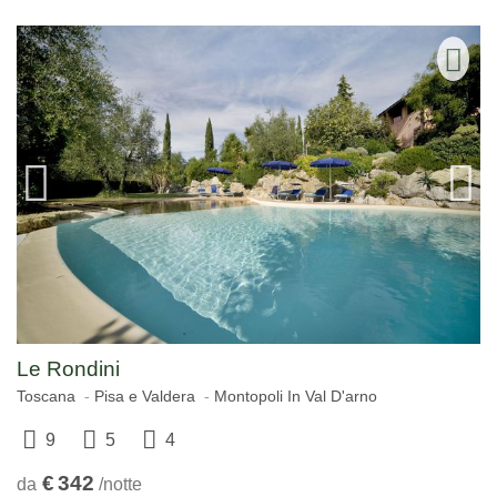
Le Rondini
Toscana
Pisa e Valdera
Montopoli In Val D'arno
9
5
4
€
342
da
/notte