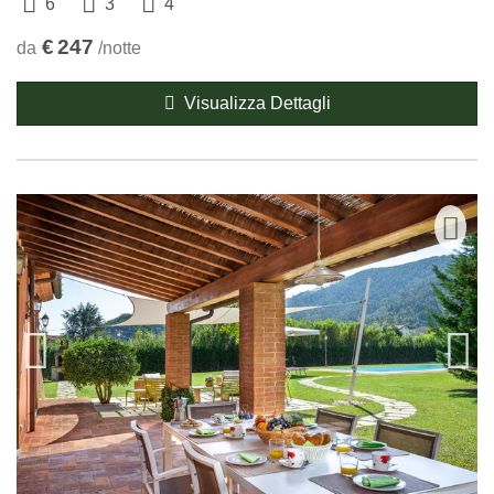
6
3
4
€
247
da
/notte
Visualizza Dettagli