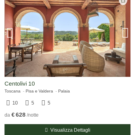
Centolivi 10
Toscana
Pisa e Valdera
Palaia
10
5
5
€
628
da
/notte
Visualizza Dettagli