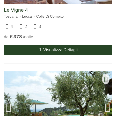
Le Vigne 4
Toscana
Lucca
Colle Di Compito
4
2
3
€
378
da
/notte
Visualizza Dettagli