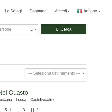
La Salogi
Contattaci
Accedi
Italiano
sone
ersone
Cerca
--- Seleziona Ordinamento ---
Nel Guasto
Toscana
Lucca
Castelvecchio
5+1
3
2