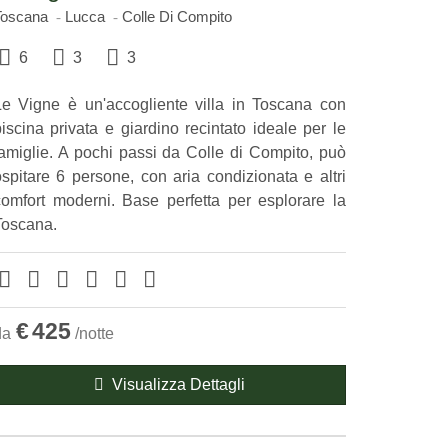
Toscana
Lucca
Colle Di Compito
6
3
3
Le Vigne è un'accogliente villa in Toscana con
iscina privata e giardino recintato ideale per le
famiglie. A pochi passi da Colle di Compito, può
ospitare 6 persone, con aria condizionata e altri
comfort moderni. Base perfetta per esplorare la
Toscana.
€
425
da
/notte
Visualizza Dettagli