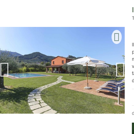
l
f
d