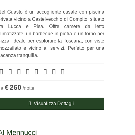
Nel Guasto è un accogliente casale con piscina
rivata vicino a Castelvecchio di Compito, situato
tra Lucca e Pisa. Offre camere da letto
limatizzate, un barbecue in pietra e un forno per
pizza. Ideale per esplorare la Toscana, con viste
mozzafiato e vicino ai servizi. Perfetto per una
acanza tranquilla.
€
260
da
/notte
Visualizza Dettagli
Al Mennucci