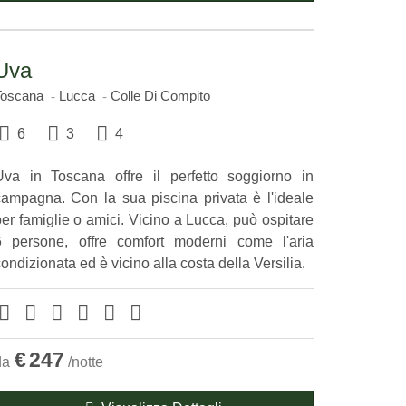
Uva
Toscana
Lucca
Colle Di Compito
6
3
4
Uva in Toscana offre il perfetto soggiorno in
campagna. Con la sua piscina privata è l'ideale
er famiglie o amici. Vicino a Lucca, può ospitare
6 persone, offre comfort moderni come l'aria
ondizionata ed è vicino alla costa della Versilia.
€
247
da
/notte