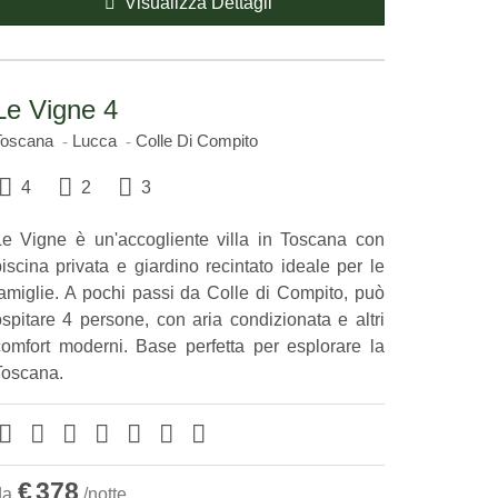
Visualizza Dettagli
Le Vigne 4
Toscana
Lucca
Colle Di Compito
4
2
3
Le Vigne è un'accogliente villa in Toscana con
iscina privata e giardino recintato ideale per le
famiglie. A pochi passi da Colle di Compito, può
ospitare 4 persone, con aria condizionata e altri
comfort moderni. Base perfetta per esplorare la
Toscana.
€
378
da
/notte