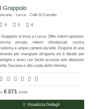
Il Grappolo
Toscana
Lucca
Colle Di Compito
9
5
4
l Grappolo si trova a Lucca. Offre interni spaziosi,
piscina privata, interni climatizzati, cucina
moderna e ampie camere da letto. Dispone di una
veranda per mangiare all'aperto ed è ideale per
amiglie e amici con facile accesso alle attrazioni
ella Toscana e alla costa della Versilia
€
371
da
/notte
Visualizza Dettagli