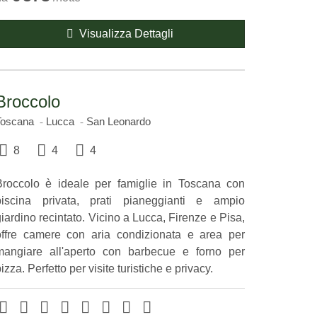
Visualizza Dettagli
Broccolo
Toscana
Lucca
San Leonardo
8
4
4
Broccolo è ideale per famiglie in Toscana con
piscina privata, prati pianeggianti e ampio
iardino recintato. Vicino a Lucca, Firenze e Pisa,
offre camere con aria condizionata e area per
mangiare all'aperto con barbecue e forno per
izza. Perfetto per visite turistiche e privacy.