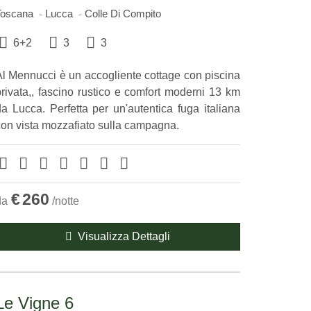
Toscana
Lucca
Colle Di Compito
6+2
3
3
Al Mennucci è un accogliente cottage con piscina
privata,, fascino rustico e comfort moderni 13 km
da Lucca. Perfetta per un'autentica fuga italiana
con vista mozzafiato sulla campagna.
€
260
da
/notte
Visualizza Dettagli
Le Vigne 6