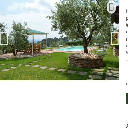
p
c
v