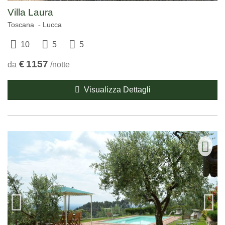
Villa Laura
Toscana
Lucca
10
5
5
€
1157
da
/notte
Visualizza Dettagli