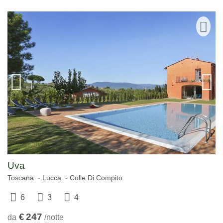
Uva
Toscana
Lucca
Colle Di Compito
6
3
4
€
247
da
/notte