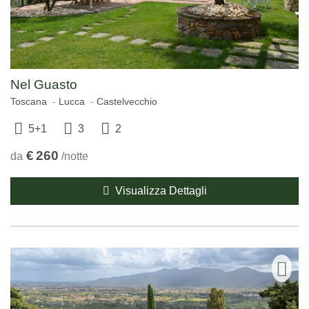
Nel Guasto
Toscana
Lucca
Castelvecchio
5+1
3
2
€
260
da
/notte
Visualizza Dettagli