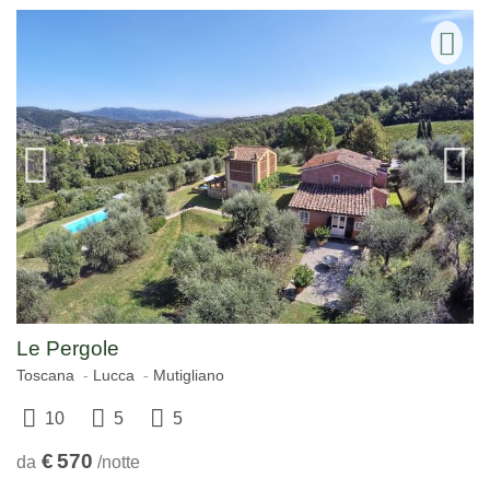
Le Pergole
Toscana
Lucca
Mutigliano
10
5
5
€
570
da
/notte