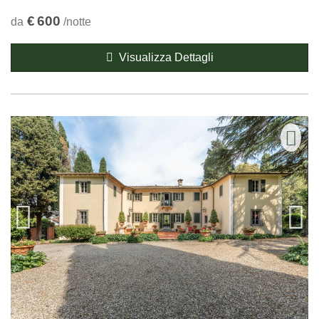
€
600
da
/notte
Visualizza Dettagli