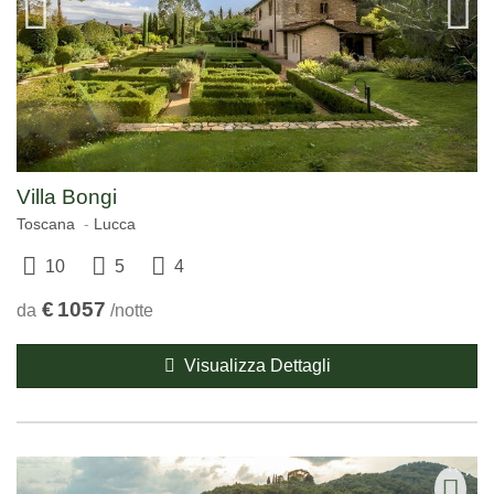
Villa Bongi
Toscana
Lucca
10
5
4
€
1057
da
/notte
Visualizza Dettagli