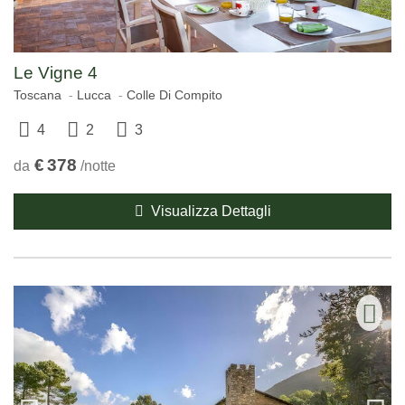
Le Vigne 4
Toscana
Lucca
Colle Di Compito
4
2
3
€
378
da
/notte
Visualizza Dettagli