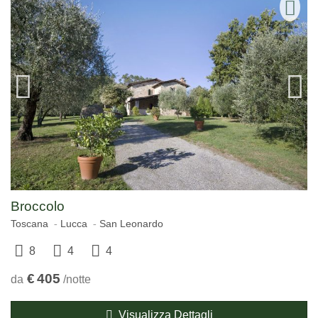
Broccolo
Toscana
Lucca
San Leonardo
8
4
4
€
405
da
/notte
Visualizza Dettagli