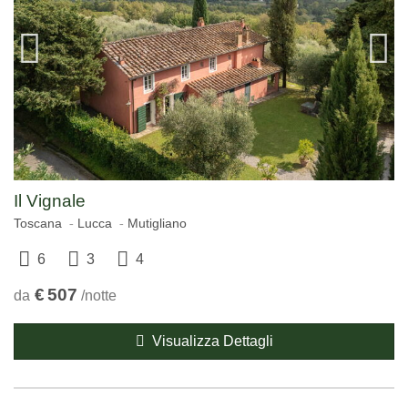
Il Vignale
Toscana
Lucca
Mutigliano
6
3
4
€
507
da
/notte
Visualizza Dettagli