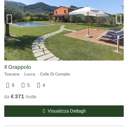
Il Grappolo
Toscana
Lucca
Colle Di Compito
9
5
4
€
371
da
/notte
Visualizza Dettagli