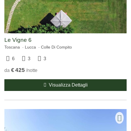
Le Vigne 6
Toscana
Lucca
Colle Di Compito
6
3
3
€
425
da
/notte
Visualizza Dettagli