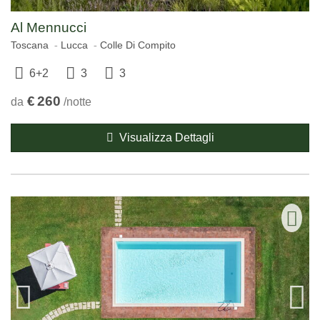
Al Mennucci
Toscana
Lucca
Colle Di Compito
6+2
3
3
€
260
da
/notte
Visualizza Dettagli