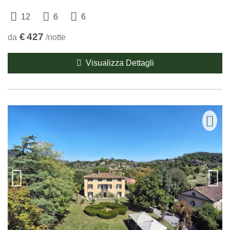
12
6
6
€
427
da
/notte
Visualizza Dettagli