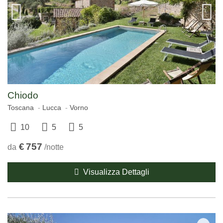
Chiodo
Toscana
Lucca
Vorno
10
5
5
€
757
da
/notte
Visualizza Dettagli