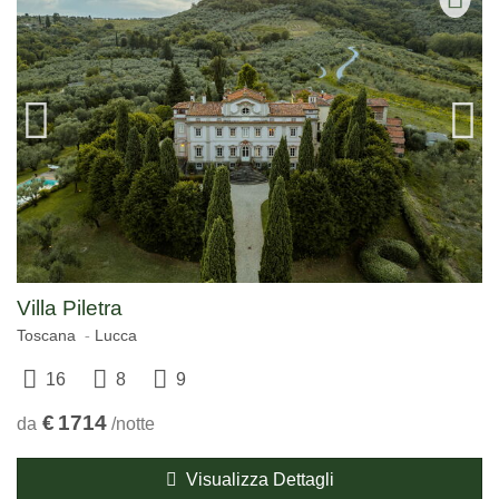
Villa Piletra
Toscana
Lucca
16
8
9
€
1714
da
/notte
Visualizza Dettagli