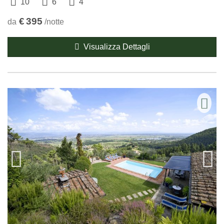
10
6
4
€
395
da
/notte
Visualizza Dettagli