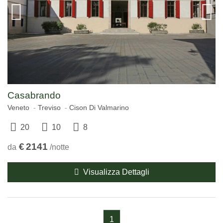
Casabrando
Veneto
Treviso
Cison Di Valmarino
20
10
8
€
2141
da
/notte
Visualizza Dettagli
1