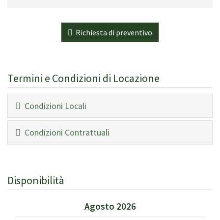
Secondo piano:
Grande sala; camera matrimoniale con aria condizionata,
spogliatoio e bagno (vasca), camera matrimoniale rossa con
Richiesta di preventivo
bagno (vasca); camera matrimoniale con bagno (vasca);
camera doppia con bagno (vasca) e aria condizionata; camera
doppia con aria condizionata; camera singola; bagno (vasca).
Tutte le camere doppie possono essere fatte matrimoniali.
Termini e Condizioni di Locazione
Terzo piano:
Condizioni Locali
Camera doppia con aria condizionata; camera singola con
aria condizionata; Camera da letto doppia; bagno (vasca);
bagno (doccia).
Condizioni Contrattuali
Numero di licenza o registrazione:
CIN: IT028037B48NF95NS2 / CIR: 02803LOC00035
Disponibilità
Agosto 2026