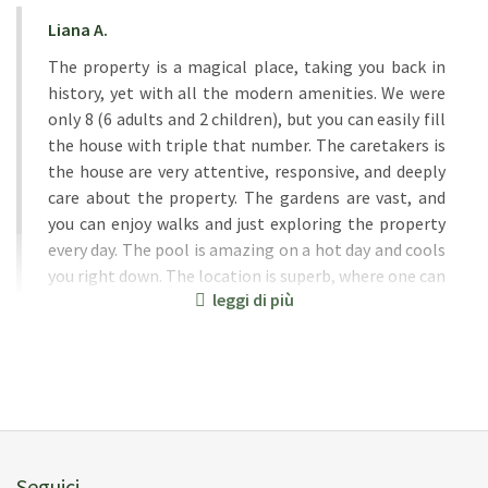
Liana A.
The property is a magical place, taking you back in
history, yet with all the modern amenities. We were
only 8 (6 adults and 2 children), but you can easily fill
the house with triple that number. The caretakers is
the house are very attentive, responsive, and deeply
care about the property. The gardens are vast, and
you can enjoy walks and just exploring the property
every day. The pool is amazing on a hot day and cools
you right down. The location is superb, where one can
leggi di più
easily walk to town, yet feel secluded enough from
the rest of the world once inside the property gates.
Alessandro is a wonderful host. We asked if he could
leave tennis racquets for us to play with and he made
sure there were new racquets and tennis balls
available to us. As well as making sure the court was
suitable for play. It was the extra touch that made
Seguici
this visit and stay even more special.