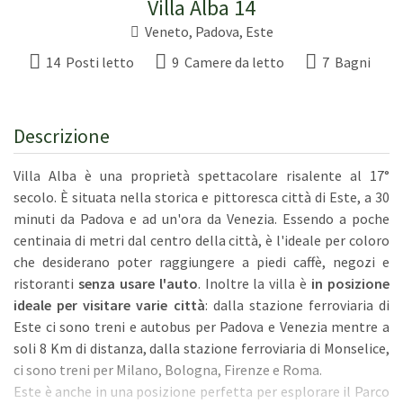
Villa Alba 14
Veneto
,
Padova
,
Este
14 Posti letto
9 Camere da letto
7 Bagni
Descrizione
Villa Alba è una proprietà spettacolare risalente al 17°
secolo. È situata nella storica e pittoresca città di Este, a 30
minuti da Padova e ad un'ora da Venezia. Essendo a poche
centinaia di metri dal centro della città, è l'ideale per coloro
che desiderano poter raggiungere a piedi caffè, negozi e
ristoranti
senza usare l'auto
. Inoltre la villa è
in posizione
ideale per visitare varie città
: dalla stazione ferroviaria di
Este ci sono treni e autobus per Padova e Venezia mentre a
soli 8 Km di distanza, dalla stazione ferroviaria di Monselice,
ci sono treni per Milano, Bologna, Firenze e Roma.
Este è anche in una posizione perfetta per esplorare il Parco