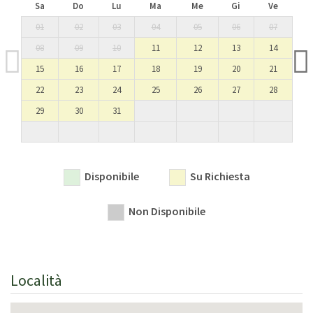
Sa
Do
Lu
Ma
Me
Gi
Ve
CIN: IT028037B48NF95NS2 / CIR: 02803LOC00035
01
02
03
04
05
06
07
08
09
10
11
12
13
14
15
16
17
18
19
20
21
22
23
24
25
26
27
28
29
30
31
Disponibile
Su Richiesta
Non Disponibile
Località