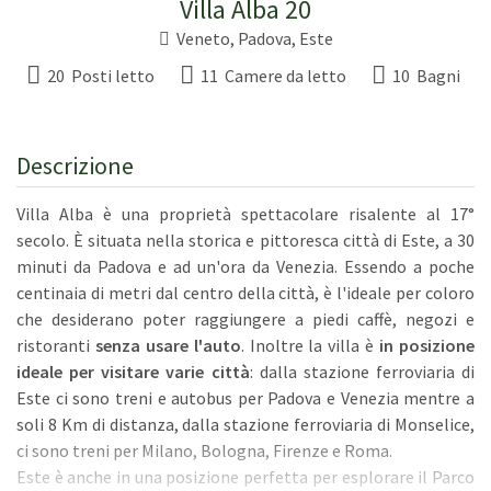
Villa Alba 20
Veneto
,
Padova
,
Este
20 Posti letto
11 Camere da letto
10 Bagni
Descrizione
Villa Alba è una proprietà spettacolare risalente al 17°
secolo. È situata nella storica e pittoresca città di Este, a 30
minuti da Padova e ad un'ora da Venezia. Essendo a poche
centinaia di metri dal centro della città, è l'ideale per coloro
che desiderano poter raggiungere a piedi caffè, negozi e
ristoranti
senza usare l'auto
. Inoltre la villa è
in posizione
ideale per visitare varie città
: dalla stazione ferroviaria di
Este ci sono treni e autobus per Padova e Venezia mentre a
soli 8 Km di distanza, dalla stazione ferroviaria di Monselice,
ci sono treni per Milano, Bologna, Firenze e Roma.
Este è anche in una posizione perfetta per esplorare il Parco