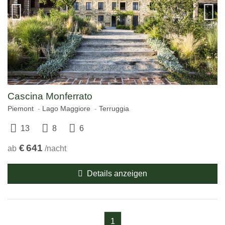
Cascina Monferrato
Piemont
Lago Maggiore
Terruggia
13
8
6
€
641
ab
/nacht
Details anzeigen
1