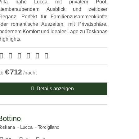
Villa nahe Lucca mit privatem Pool,
atemberaubendem Ausblick und zeitloser
Eleganz. Perfekt für Familienzusammenkünfte
oder romantische Auszeiten, mit Privatsphäre,
modernem Komfort und idealer Lage zu Toskanas
ighlights.
€
712
ab
/nacht
Details anzeigen
Bottino
Toskana
Lucca
Torcigliano