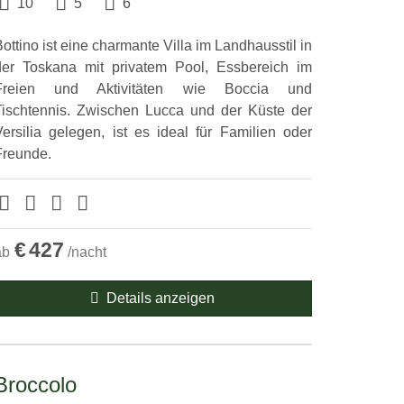
10
5
6
ottino ist eine charmante Villa im Landhausstil in
der Toskana mit privatem Pool, Essbereich im
Freien und Aktivitäten wie Boccia und
Tischtennis. Zwischen Lucca und der Küste der
Versilia gelegen, ist es ideal für Familien oder
Freunde.
€
427
ab
/nacht
Details anzeigen
Broccolo