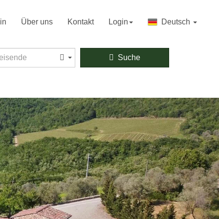
in
Über uns
Kontakt
Login
Deutsch
sende
eisende
Suche