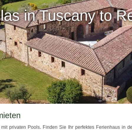
llas in Tuscany to R
mieten
it privaten Pools. Finden Sie Ihr perfektes Ferienhaus in de