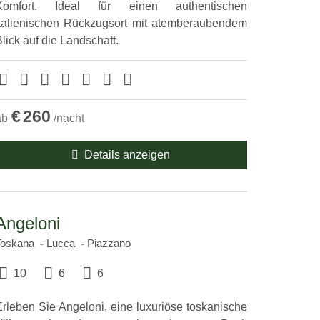
Komfort. Ideal für einen authentischen
italienischen Rückzugsort mit atemberaubendem
lick auf die Landschaft.
€
260
ab
/nacht
Details anzeigen
Angeloni
Toskana
Lucca
Piazzano
10
6
6
Erleben Sie Angeloni, eine luxuriöse toskanische