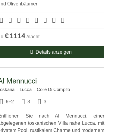
und Olivenbäumen
€
1114
ab
/nacht
Details anzeigen
Al Mennucci
Toskana
Lucca
Colle Di Compito
6+2
3
3
Entfliehen Sie nach Al Mennucci, einer
abgelegenen toskanischen Villa nahe Lucca, mit
privatem Pool, rustikalem Charme und modernem