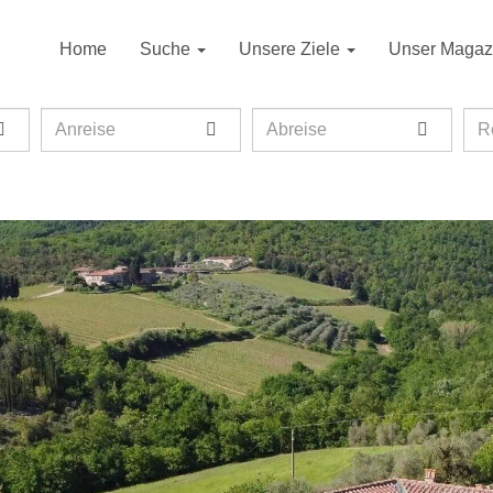
Home
Suche
Unsere Ziele
Unser Magaz
Anreise
Abreise
Rei
R