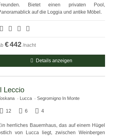
Freunden. Bietet einen privaten Pool,
Panoramablick auf die Loggia und antike Möbel.
€
442
ab
/nacht
Details anzeigen
Il Leccio
Toskana
Lucca
Segromigno In Monte
12
6
4
Ein herrliches Bauernhaus, das auf einem Hügel
östlich von Lucca liegt, zwischen Weinbergen