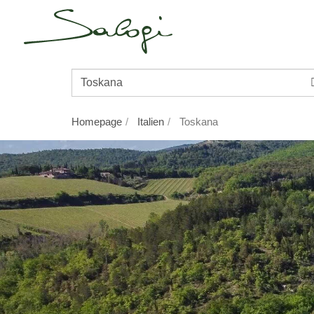
Reiseziel/Name
des
Hauses
Homepage
Italien
Toskana