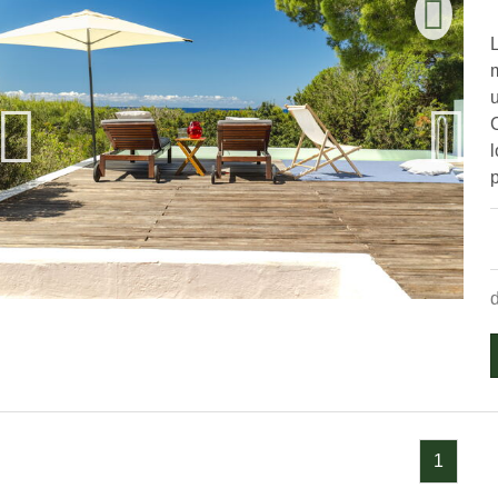
L
p
1