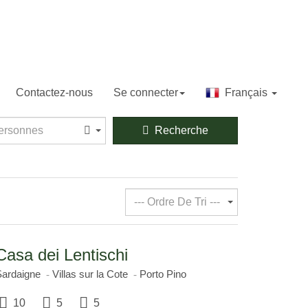
Contactez-nous
Se connecter
Français
sonnes
ersonnes
Recherche
--- Ordre De Tri ---
Casa dei Lentischi
Sardaigne
Villas sur la Cote
Porto Pino
10
5
5