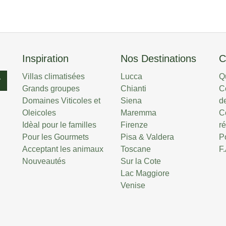
Inspiration
Nos Destinations
C
Villas climatisées
Lucca
Q
r
Grands groupes
Chianti
C
Domaines Viticoles et
Siena
de
Oleicoles
Maremma
C
Idèal pour le familles
Firenze
r
Pour les Gourmets
Pisa & Valdera
P
Acceptant les animaux
Toscane
F
Nouveautés
Sur la Cote
Lac Maggiore
Venise