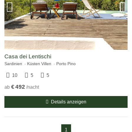
Casa dei Lentischi
Sardinien
Küsten Villen
Porto Pino
10
5
5
€
492
ab
/nacht
Details anzeigen
1