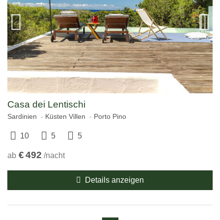
Casa dei Lentischi
Sardinien
Küsten Villen
Porto Pino
10
5
5
€
492
ab
/nacht
Details anzeigen