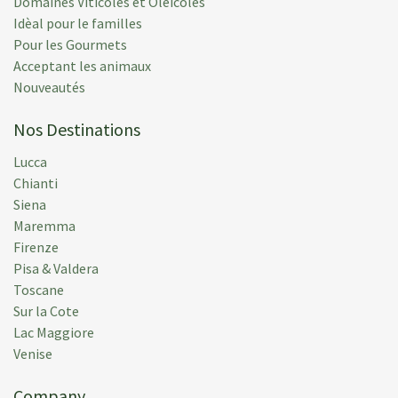
for all your help and patience. One day we will be
Domaines Viticoles et Oleicoles
back, I am sure.
Idèal pour le familles
Pour les Gourmets
Déposée:
16 mai 2015
Acceptant les animaux
Semaine de location:
02 mai 2015
Nouveautés
Nos Destinations
Lucca
Chianti
M M.
(
Usa
)
Siena
The Villa is roomy and nicely furnished, and the
Maremma
swimming pool,accessed through the vineyard, was a
Firenze
great feature--especially for the grandkids. My only
Pisa & Valdera
suggestion is that the owner upgrade the gravel
Toscane
access road. It is just too rough and bumpy.
Sur la Cote
Lac Maggiore
Déposée:
16 juil. 2014
Venise
Semaine de location:
02 juil. 2014
Company