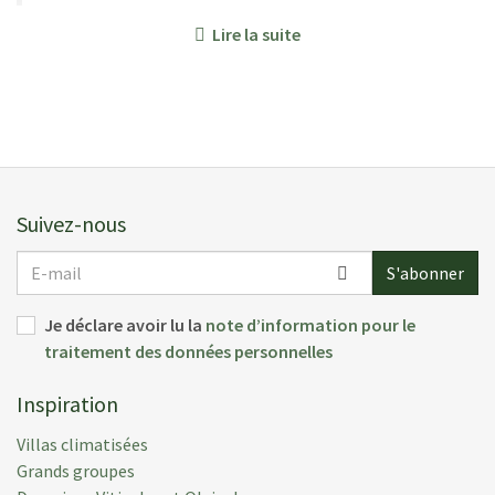
Lire la suite
E F.
(
Norway
)
Everything excellent, the villa, the housekeeper, the
garden, the countryside
Suivez-nous
Déposée:
10 sept. 2016
Semaine de location:
27 août 2016
E-
S'abonner
mail
Je déclare avoir lu la
note d’information pour le
traitement des données personnelles
M L.
(
Usa
)
Inspiration
We are still basking in the wonder of Lavacchio. Our
family had the most fantastic time and we still feel
Villas climatisées
grateful for having been able to be there. Thank you
Grands groupes