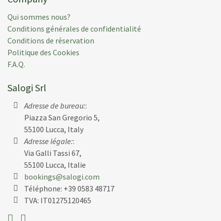
Qui sommes nous?
Conditions générales de confidentialité
J N.
(
Usa
)
Conditions de réservation
Politique des Cookies
Wonderful villa. We were a group of 11, older people
F.A.Q.
down to 5-year old, and the villa was perfect for
everyone. The building itself is extraordinary, the
Salogi Srl
view spectacular, and the pool very nice.
Adresse de bureau:
:
Déposée:
28 juin 2014
Piazza San Gregorio 5,
Semaine de location:
14 juin 2014
55100 Lucca, Italy
Adresse légale:
:
Via Galli Tassi 67,
55100 Lucca, Italie
bookings@salogi.com
K B.
(
Usa
)
Téléphone:
+39 0583 48717
We just returned from a week at Lavacchio...what an
TVA: IT01275120465
amazing property! The villa itself is exactly as