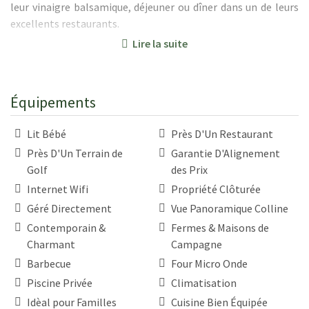
leur vinaigre balsamique, déjeuner ou dîner dans un de leurs
excellents restaurants.
Lire la suite
Le propriétaire, architecte et designer d'intérieur italien
renommé, a restauré la villa dans le respect total de la
tradition toscane et l'a meublée avec une combinaison
Équipements
impressionnante de meubles qu'il a personnellement
dessinés et d'anciens meubles. Les photos de cette propriété
Lit Bébé
Près D'Un Restaurant
ont été publiées au fil des ans dans de nombreux magazines
Près D'Un Terrain de
Garantie D'Alignement
Interior. Les anciens clients ont beaucoup apprécié l'intérieur
Golf
des Prix
de la villa, en particulier ses salons spacieux et sa grande
table à manger.
Internet Wifi
Propriété Clôturée
Toutes les chambres du premier étage sont climatisées
et
Géré Directement
Vue Panoramique Colline
deux autres unités portables sont disponibles sur demande
Contemporain &
Fermes & Maisons de
rendant cette villa confortable même pendant les journées
Charmant
Campagne
les plus chaudes de l'été.
Barbecue
Four Micro Onde
Piscine Privée
Climatisation
La situation tranquille de la villa permet aux hôtes de se
Idèal pour Familles
Cuisine Bien Équipée
détendre tout en profitant d'une vue imprenable sur le Val