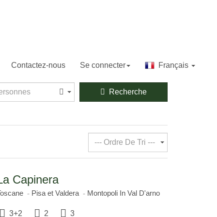
Contactez-nous
Se connecter
Français
sonnes
ersonnes
Recherche
--- Ordre De Tri ---
La Capinera
Toscane
Pisa et Valdera
Montopoli In Val D'arno
3+2
2
3