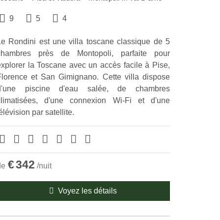
9
5
4
Le Rondini est une villa toscane classique de 5
chambres près de Montopoli, parfaite pour
explorer la Toscane avec un accès facile à Pise,
Florence et San Gimignano. Cette villa dispose
d'une piscine d'eau salée, de chambres
climatisées, d'une connexion Wi-Fi et d'une
élévision par satellite.
€
342
de
/nuit
Voyez les détails