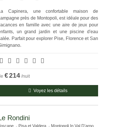
La Capinera, une confortable maison de
campagne près de Montopoli, est idéale pour des
vacances en famille avec une aire de jeux pour
enfants, un grand jardin et une piscine d'eau
alée. Parfait pour explorer Pise, Florence et San
Gimignano.
€
214
de
/nuit
Voyez les détails
Le Rondini
Toscane
Pisa et Valdera
Montopoli In Val D'arno