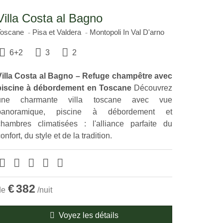
Villa Costa al Bagno
Toscane
Pisa et Valdera
Montopoli In Val D'arno
6+2
3
2
Villa Costa al Bagno – Refuge champêtre avec
piscine à débordement en Toscane
Découvrez
une charmante villa toscane avec vue
panoramique, piscine à débordement et
chambres climatisées : l'alliance parfaite du
onfort, du style et de la tradition.
€
382
de
/nuit
Voyez les détails