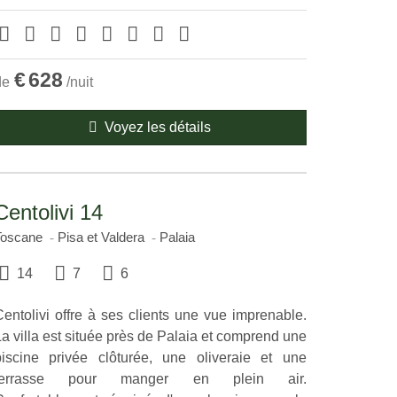
€
628
de
/nuit
Voyez les détails
Centolivi 14
Toscane
Pisa et Valdera
Palaia
14
7
6
Centolivi offre à ses clients une vue imprenable.
a villa est située près de Palaia et comprend une
piscine privée clôturée, une oliveraie et une
terrasse pour manger en plein air.