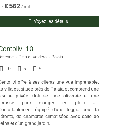
€
562
de
/nuit
Voyez les détails
Centolivi 10
Toscane
Pisa et Valdera
Palaia
10
5
5
Centolivi offre à ses clients une vue imprenable.
a villa est située près de Palaia et comprend une
piscine privée clôturée, une oliveraie et une
terrasse pour manger en plein air.
Confortablement équipé d'une loggia pour la
détente, de chambres climatisées avec salle de
ains et d'un grand jardin.