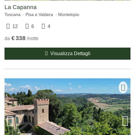
La Capanna
Toscana
Pisa e Valdera
Montelopio
12
6
4
€
338
da
/notte
Visualizza Dettagli