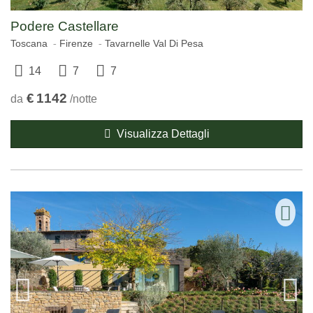
Podere Castellare
Toscana
Firenze
Tavarnelle Val Di Pesa
14
7
7
€
1142
da
/notte
Visualizza Dettagli