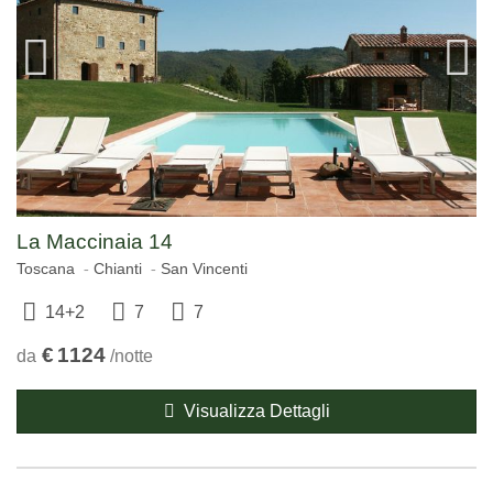
La Maccinaia 14
Toscana
Chianti
San Vincenti
14+2
7
7
€
1124
da
/notte
Visualizza Dettagli