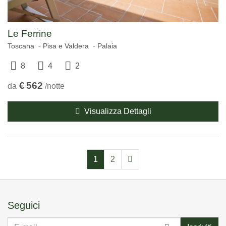
Le Ferrine
Toscana
Pisa e Valdera
Palaia
8
4
2
€
562
da
/notte
Visualizza Dettagli
1
2
Seguici
E-