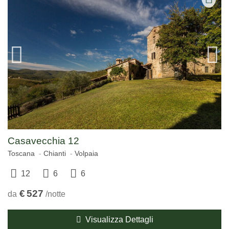
Casavecchia 12
Toscana
Chianti
Volpaia
12
6
6
€
527
da
/notte
Visualizza Dettagli