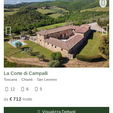
La Corte di Campalli
Toscana
Chianti
San Leonino
12
6
5
€
712
da
/notte
Visualizza Dettagli