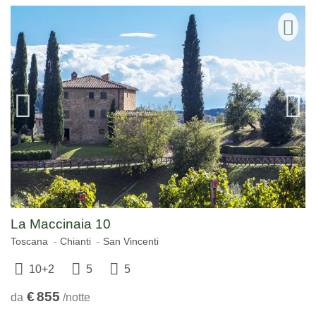
La Maccinaia 10
Toscana
Chianti
San Vincenti
10+2
5
5
€
855
da
/notte