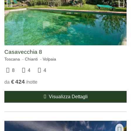
Casavecchia 8
Toscana
Chianti
Volpaia
8
4
4
€
424
da
/notte
Visualizza Dettagli