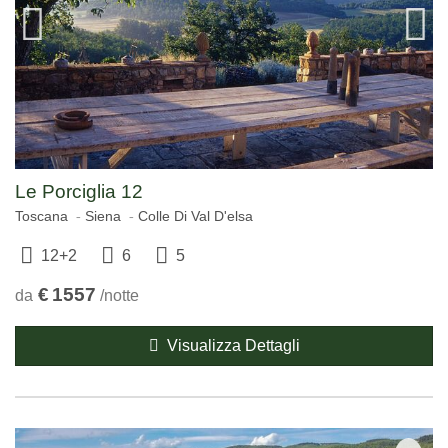
Le Porciglia 12
Toscana
Siena
Colle Di Val D'elsa
12+2
6
5
€
1557
da
/notte
Visualizza Dettagli