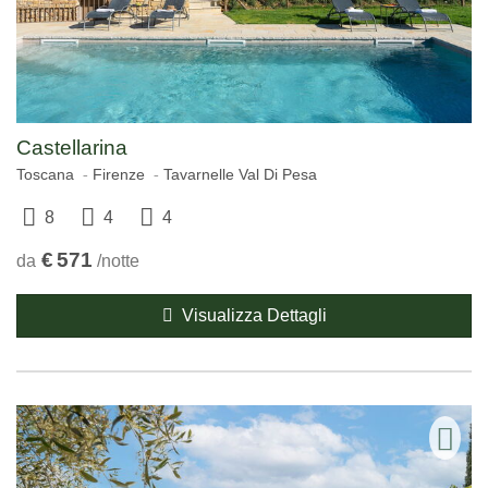
Castellarina
Toscana
Firenze
Tavarnelle Val Di Pesa
8
4
4
€
571
da
/notte
Visualizza Dettagli