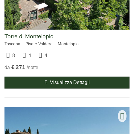
Torre di Montelopio
Toscana
Pisa e Valdera
Montelopio
8
4
4
€
271
da
/notte
Visualizza Dettagli