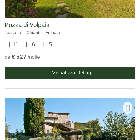
Pozza di Volpaia
Toscana
Chianti
Volpaia
11
6
5
€
527
da
/notte
Visualizza Dettagli