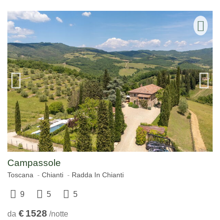
Campassole
Toscana
Chianti
Radda In Chianti
9
5
5
€
1528
da
/notte