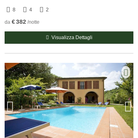
8
4
2
€
382
da
/notte
Visualizza Dettagli