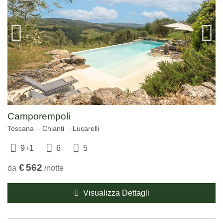
Camporempoli
Toscana
Chianti
Lucarelli
9+1
6
5
€
562
da
/notte
Visualizza Dettagli