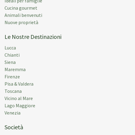
Ideali per famiglie
only recommend it wholeheartedly.
Cucina gourmet
Animali benvenuti
Pubblicato:
03 giu 2026
Nuove proprietà
Periodo Della Vacanza:
23 mag 2026
Le Nostre Destinazioni
Lucca
Chianti
Emily S.
(
London,
United Kingdom
)
Siena
Maremma
Wonderful house. Wonderful staff. Salogi was
Firenze
excellent, everything was as they told us. Terrific.
Pisa & Valdera
Toscana
Pubblicato:
06 giu 2025
Vicino al Mare
Periodo Della Vacanza:
27 apr 2025
Lago Maggiore
Venezia
Società
Marieke T.
(
Maastricht,
Nederland
)