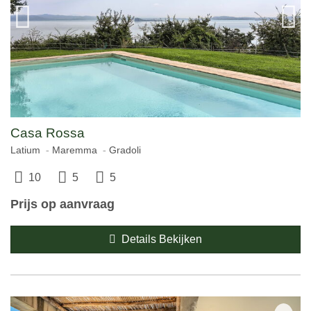
Casa Rossa
Latium
Maremma
Gradoli
10
5
5
Prijs op aanvraag
Details Bekijken