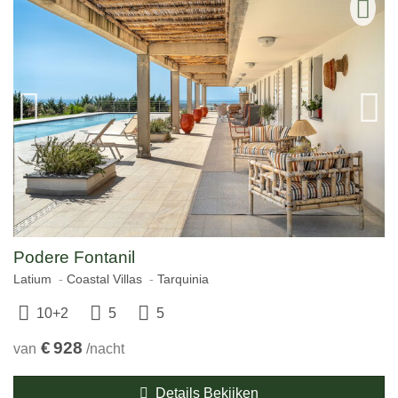
Podere Fontanil
Latium
Coastal Villas
Tarquinia
10+2
5
5
€
928
van
/nacht
Details Bekijken