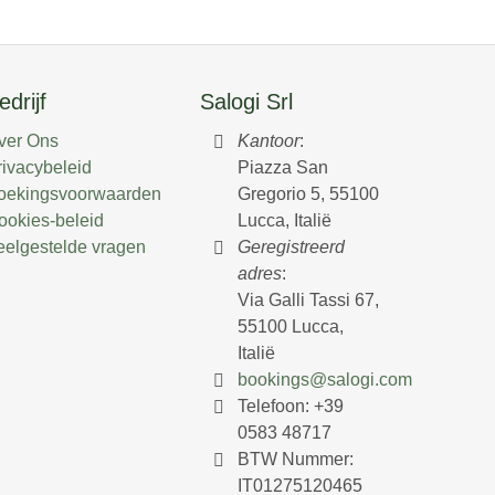
edrijf
Salogi Srl
ver Ons
Kantoor
:
rivacybeleid
Piazza San
oekingsvoorwaarden
Gregorio 5, 55100
ookies-beleid
Lucca, Italië
eelgestelde vragen
Geregistreerd
adres
:
Via Galli Tassi 67,
55100 Lucca,
Italië
bookings@salogi.com
Telefoon:
+39
0583 48717
BTW Nummer:
IT01275120465