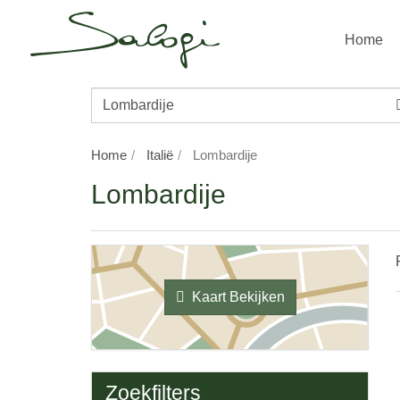
Home
Bestemming/Naam
Accommodatie
Home
Italië
Lombardije
Lombardije
Kaart Bekijken
Zoekfilters