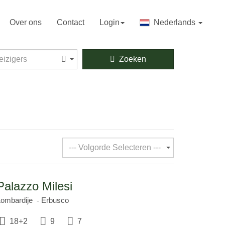
Over ons
Contact
Login
Nederlands
zigers
eizigers
Zoeken
--- Volgorde Selecteren ---
Palazzo Milesi
Lombardije
Erbusco
18+2
9
7