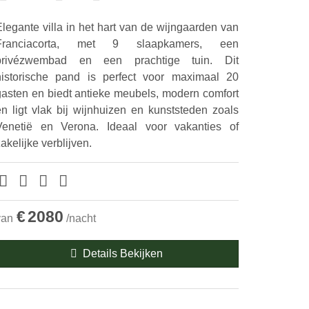
Elegante villa in het hart van de wijngaarden van
Franciacorta, met 9 slaapkamers, een
privézwembad en een prachtige tuin. Dit
historische pand is perfect voor maximaal 20
gasten en biedt antieke meubels, modern comfort
en ligt vlak bij wijnhuizen en kunststeden zoals
Venetië en Verona. Ideaal voor vakanties of
akelijke verblijven.
€
2080
van
/nacht
Details Bekijken