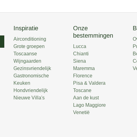
Inspiratie
Onze
B
bestemmingen
Airconditioning
O
n
Grote groepen
Lucca
P
Toscaanse
Chianti
B
Wijngaarden
Siena
C
Gezinsvriendelijk
Maremma
V
Gastronomische
Florence
Keuken
Pisa & Valdera
Hondvriendelijk
Toscane
Nieuwe Villa's
Aan de kust
Lago Maggiore
Venetië