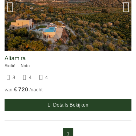
Altamira
Sicilië
Noto
8
4
4
€
720
van
/nacht
Details Bekijken
1