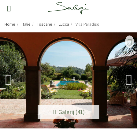
Home
Italië
Toscane
Lucca
Villa Paradiso
Galerij (41)