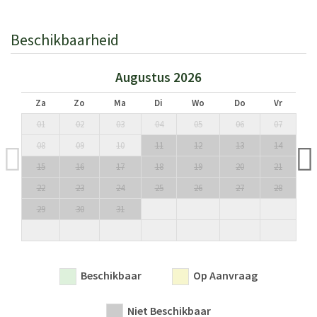
7
€ 6500
jan 08, 2028
Beschikbaarheid
Augustus 2026
Za
Zo
Ma
Di
Wo
Do
Vr
01
02
03
04
05
06
07
08
09
10
11
12
13
14
15
16
17
18
19
20
21
22
23
24
25
26
27
28
29
30
31
Beschikbaar
Op Aanvraag
Niet Beschikbaar