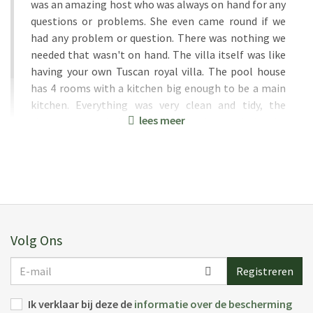
was an amazing host who was always on hand for any
questions or problems. She even came round if we
had any problem or question. There was nothing we
needed that wasn't on hand. The villa itself was like
having your own Tuscan royal villa. The pool house
has 4 rooms with a kitchen big enough to be a main
kitchen. Everything was very clean and tidy, the
lees meer
cleaner came half way though the week in the
morning. Overall this was one of the most amazing
Vilas we have every stayed in. Alexandra was an super
host and is very helpful you will definitely been in
safe hands. I would stay again over AirBnB anytime.
Geplaats:
24 jun 2026
Vakantieperiode:
23 mei 2026
Volg Ons
E-
Registreren
mail
Ik verklaar bij deze de
informatie over de bescherming