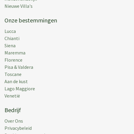
crew" was delighted with the facilities. We also used
Nieuwe Villa's
Anna's cooking service. We can also highly
recommend that. Villa Clara has a very nice, spacious
Onze bestemmingen
pool area. The whole complex, inside and out, is very
Lucca
well maintained and clean. We felt very comfortable
Chianti
and can recommend it with a clear conscience.
Siena
Maremma
Geplaats:
23 aug 2024
Florence
Vakantieperiode:
20 jul 2024
Pisa & Valdera
Toscane
Aan de kust
Lago Maggiore
Venetië
Barbara F.
(
Chevy Chase,
United States
)
Villa Clara was absolutely perfect for our family —
Bedrijf
the rooms, bathrooms, common areas and pool were
all lovely and the meals were delicious. Lucca is a
Over Ons
delightful city, just the right size to be manageable
Privacybeleid