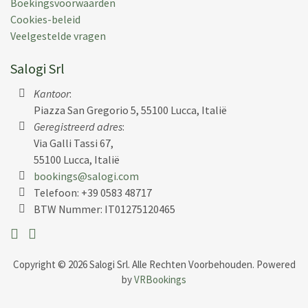
but not overly full of tourists. I appreciated all the
Boekingsvoorwaarden
help you gave ahead of our trip and your
Cookies-beleid
responsiveness to our needs during the week. I will
Veelgestelde vragen
happily recommend Salogi to friends who ask for
Salogi Srl
advice finding villas in Tuscany.
Kantoor
:
Geplaats:
27 jun 2023
Piazza San Gregorio 5, 55100 Lucca, Italië
Vakantieperiode:
10 jun 2023
Geregistreerd adres
:
Via Galli Tassi 67,
55100 Lucca, Italië
bookings@salogi.com
Telefoon:
+39 0583 48717
Tim Heffernan V.
(
Montreal,
Canada
)
BTW Nummer: IT01275120465
Villa was great, meals from Anna were fantastic,
cooking class was great
Copyright © 2026 Salogi Srl. Alle Rechten Voorbehouden. Powered
Geplaats:
07 jun 2022
by
VRBookings
Vakantieperiode:
28 mei 2022