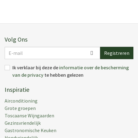
Geplaats:
27 jul 2024
Vakantieperiode:
13 jul 2024
Volg Ons
E-
L C.
(
Venezuela
)
Registreren
mail
Our holiday in Fubbiano was amazing! we loved the
Ik verklaar bij deze de
informatie over de bescherming
countryside, the wine cellars (good wine produced on
van de privacy
te hebben gelezen
estate!) the views... we were so excited!
Inspiratie
Geplaats:
17 sep 2016
Vakantieperiode:
03 sep 2016
Airconditioning
Grote groepen
Toscaanse Wijngaarden
Gezinsvriendelijk
Gastronomische Keuken
G G.
(
Uk
)
Hondvriendelijk