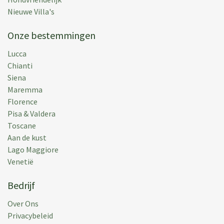
Very relaxing holiday with a rural Tuscan atmosphere
Nieuwe Villa's
Geplaats:
10 okt 2015
Onze bestemmingen
Vakantieperiode:
26 sep 2015
Lucca
Chianti
Siena
Maremma
Florence
F F.
(
Usa
)
Pisa & Valdera
A very charming villa with basic facilities in well kept
Toscane
grounds. Large swimming pool, overlooking the
Aan de kust
valley vineyards.
Lago Maggiore
Venetië
Geplaats:
16 aug 2014
Vakantieperiode:
02 aug 2014
Bedrijf
Over Ons
Privacybeleid