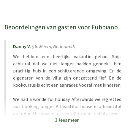
Beoordelingen van gasten voor Fubbiano
Danny V.
(
De Meern,
Nederland
)
We hebben een heerlijke vakantie gehad. Spijt
achteraf dat we niet langer hadden geboekt. Een
prachtig huis in een schitterende omgeving. En de
eigenaren van de villa zijn ontzettend lief. En de
kookcursus is echt een aanrader. Vooral met kinderen.
We had a wonderful holiday. Afterwards we regretted
not booking longer. A beautiful house in a beautiful
area. And the owners of the villa are incredibly sweet.
lees meer
And the cooking course is highly recommended.
Especially with children.