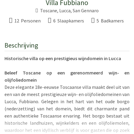
Villa Fubbiano
Toscane
,
Lucca
,
San Gennaro
12 Personen
6 Slaapkamers
5 Badkamers
Beschrijving
Historische villa op een prestigieus wijndomein in Lucca
Beleef Toscane op een gerenommeerd wijn- en
olijfoliedomein
Deze elegante 18e-eeuwse Toscaanse villa maakt deel uit van
een van de meest prestigieuze wijn- en olijfoliedomeinen van
Lucca, Fubbiano. Gelegen in het hart van het oude borgo
(nederzetting) van het domein, biedt dit charmante pand
een authentieke Toscaanse ervaring. Het borgo bestaat uit
historische landhuizen, wijnkelders en een olijfoliemolen,
waardoor het een idyllisch verblijf is voor gasten die op zoek