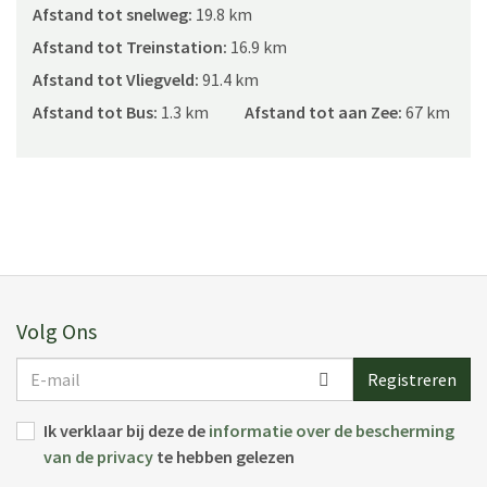
te beleven.
Afstand tot snelweg:
19.8 km
Word wakker met de geluiden van de natuur, geniet van lange
Afstand tot Treinstation:
16.9 km
diners onder de Toscaanse hemel, verken historische dorpen
Afstand tot Vliegveld:
91.4 km
en wijngaarden en creëer onvergetelijke herinneringen in een
van de mooiste landschappen van Italië.
Afstand tot Bus:
1.3 km
Afstand tot aan Zee:
67 km
Ontdek de tijdloze charme van Podere Maddalena met Salogi
Villas — uw exclusieve luxe toevluchtsoord in Toscane.
Zwembad
5x20m
Indeling
Volg Ons
Vergunnings- of registratienummer:
E-
Registreren
mail
CIN: IT055009B404030697
Ik verklaar bij deze de
informatie over de bescherming
van de privacy
te hebben gelezen