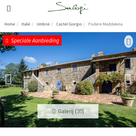
Home
Italië
Umbrië
Castel Giorgio
Podere Maddalena
Speciale Aanbieding
Galerij (30)