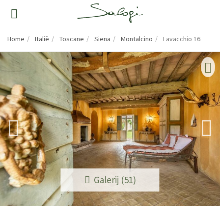
Home
Italië
Toscane
Siena
Montalcino
Lavacchio 16
Galerij (51)