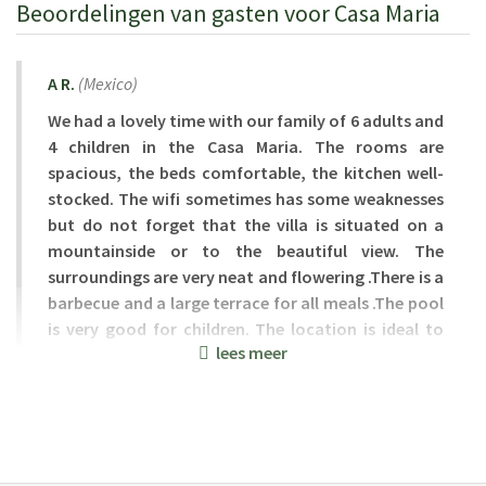
Beoordelingen van gasten voor Casa Maria
A R.
(
Mexico
)
We had a lovely time with our family of 6 adults and
4 children in the Casa Maria. The rooms are
spacious, the beds comfortable, the kitchen well-
stocked. The wifi sometimes has some weaknesses
but do not forget that the villa is situated on a
mountainside or to the beautiful view. The
surroundings are very neat and flowering .There is a
barbecue and a large terrace for all meals .The pool
is very good for children. The location is ideal to
lees meer
visit Tuscany
Geplaats:
10 aug 2016
Vakantieperiode:
27 jul 2016