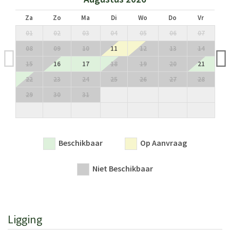
keuken die uitkomt op het terras, ingericht voor dineren in
de buitenlucht, tweepersoonsslaapkamer met eigen
Za
Zo
Ma
Di
Wo
Do
Vr
badkamer (douche), die uitkomt op de tuin.
01
02
03
04
05
06
07
08
09
10
11
12
13
14
Eerste verdieping:
15
16
17
18
19
20
21
Slaapkamer met twee eenpersoonsbedden en eigen
badkamer (bad), hoofdslaapkamer met eigen badkamer
22
23
24
25
26
27
28
(bad), 2 tweepersoonsslaapkamers met eigen badkamer
29
30
31
(één met bad en één met douche).
Vergunnings- of registratienummer:
Beschikbaar
Op Aanvraag
CIN: IT046007B5K77TFHRX / CIR: 046007AAT0003
Niet Beschikbaar
Ligging