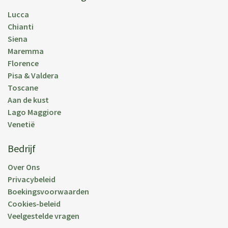
were so nice and friendly. We have booked other
Lucca
holiday houses in the past, but this house is the
Chianti
best we ever had!
Siena
Maremma
Geplaats:
10 jun 2014
Florence
Vakantieperiode:
27 mei 2014
Pisa & Valdera
Toscane
Aan de kust
Lago Maggiore
Venetië
L S.
(
Usa
)
Martin, I wanted to send you a brief note to let you
Bedrijf
know that our two week stay at Casa Maria was
Over Ons
absolutely all we could have hoped, and more. The
Privacybeleid
weather was fabulous which helped but frankly the
Boekingsvoorwaarden
villa itself was even nicer than the pictures and
Cookies-beleid
extremely comfortable. The location was great as
Veelgestelde vragen
well but top billing is shared by the people and the