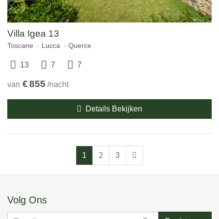
Villa Igea 13
Toscane
Lucca
Querce
13
7
7
€
855
van
/nacht
Details Bekijken
1
2
3
Volg Ons
E-