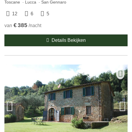
Toscane
Lucca
San Gennaro
12
6
5
€
385
van
/nacht
Details Bekijken