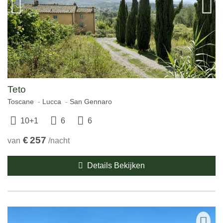
Teto
Toscane
Lucca
San Gennaro
10+1
6
6
€
257
van
/nacht
Details Bekijken