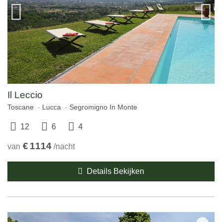
Il Leccio
Toscane
Lucca
Segromigno In Monte
12
6
4
€
1114
van
/nacht
Details Bekijken