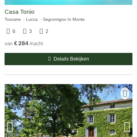
Casa Tonio
Toscane
Lucca
Segromigno In Monte
6
3
2
€
284
van
/nacht
Details Bekijken