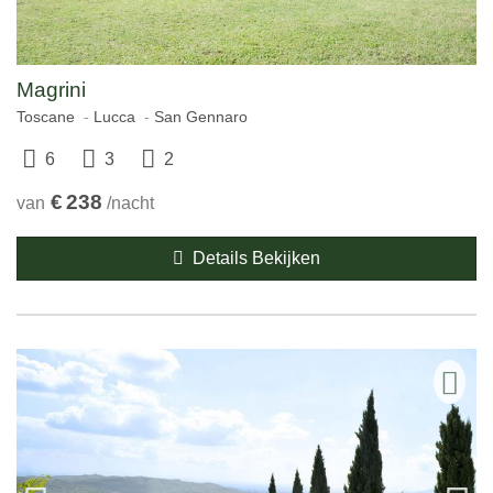
Magrini
Toscane
Lucca
San Gennaro
6
3
2
€
238
van
/nacht
Details Bekijken