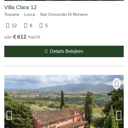
Villa Clara 12
Toscane
Lucca
San Concordio Di Moriano
12
6
5
€
612
van
/nacht
Details Bekijken