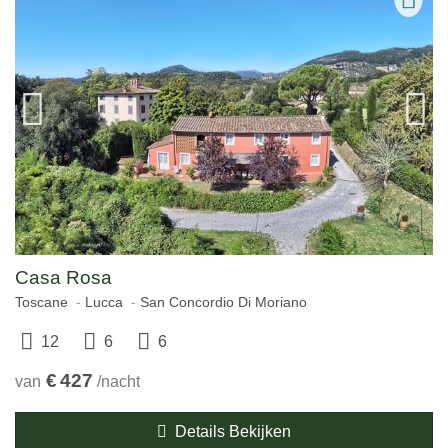
Casa Rosa
Toscane
Lucca
San Concordio Di Moriano
12
6
6
€
427
van
/nacht
Details Bekijken