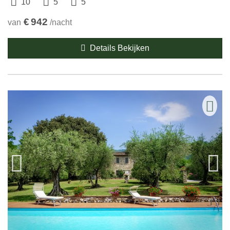
10
5
5
€
942
van
/nacht
Details Bekijken