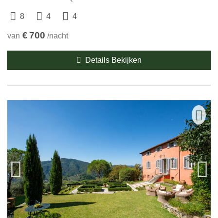
8
4
4
€
700
van
/nacht
Details Bekijken