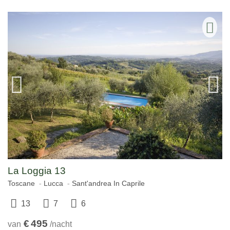
La Loggia 13
Toscane
Lucca
Sant'andrea In Caprile
13
7
6
€
495
van
/nacht