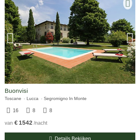
Buonvisi
Toscane
Lucca
Segromigno In Monte
16
8
8
€
1542
van
/nacht
Details Bekijken