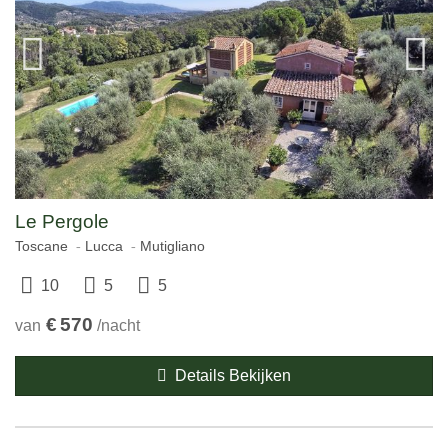
Le Pergole
Toscane
Lucca
Mutigliano
10
5
5
€
570
van
/nacht
Details Bekijken