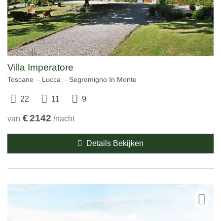
Villa Imperatore
Toscane
Lucca
Segromigno In Monte
22
11
9
€
2142
van
/nacht
Details Bekijken