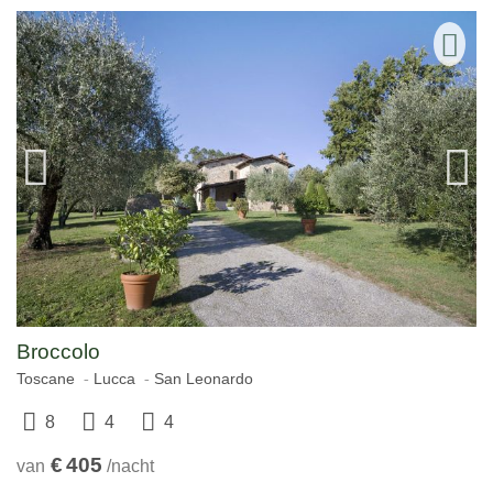
Broccolo
Toscane
Lucca
San Leonardo
8
4
4
€
405
van
/nacht