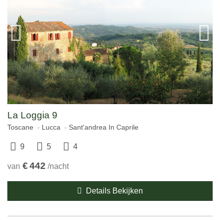
La Loggia 9
Toscane
Lucca
Sant'andrea In Caprile
9
5
4
€
442
van
/nacht
Details Bekijken