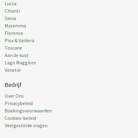
Lucca
night, still Margharita was there to welcome us even
Chianti
at that hour. Stunning views, quiet, nice pool,
Siena
beautiful gardens, well equiped house and non
Maremma
intrusive cleaning staff. Positioned 2 min. from the
Florence
centre of Radda, where you find all the foodshops
Pisa & Valdera
and restaurants you'll need. For groceries I'd advise
Toscane
Porciatti in the centre of Radda. For tasting the real
Aan de kust
Tuscany, go to Bar-Ucci in Volpaia, a ten minute drive
Lago Maggiore
from the house. You don't need to travel any dirt
Venetië
roads to get to the house, pretty special in Tuscany.
Central between Florence and Sienna. Close to The
Bedrijf
Mall and Space outlets, for the fashionistas.
Over Ons
Geplaats:
18 jul 2015
Privacybeleid
Vakantieperiode:
04 jul 2015
Boekingsvoorwaarden
Cookies-beleid
Veelgestelde vragen