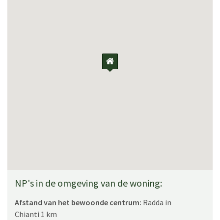
CIN: IT052023C25H71SDDW / CIR: 052023LTN0080
NP's in de omgeving van de woning:
Afstand van het bewoonde centrum:
Radda in
Chianti 1 km