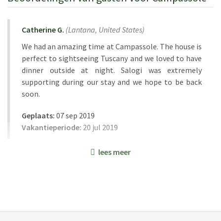
Catherine G.
(
Lantana,
United States
)
We had an amazing time at Campassole. The house is
perfect to sightseeing Tuscany and we loved to have
dinner outside at night. Salogi was extremely
supporting during our stay and we hope to be back
soon.
Geplaats:
07 sep 2019
Vakantieperiode:
20 jul 2019
lees meer
K C.
(
Usa
)
The Villa was perfect for our family of six - with some
room to spare. Authentic farmhouse with modern