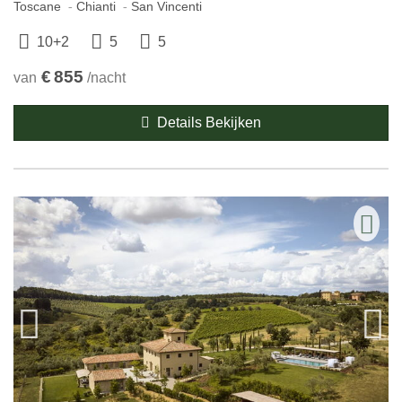
Toscane
Chianti
San Vincenti
10+2
5
5
€
855
van
/nacht
Details Bekijken