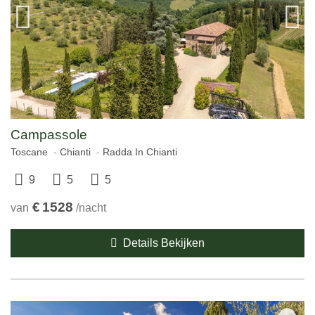
Campassole
Toscane
Chianti
Radda In Chianti
9
5
5
€
1528
van
/nacht
Details Bekijken