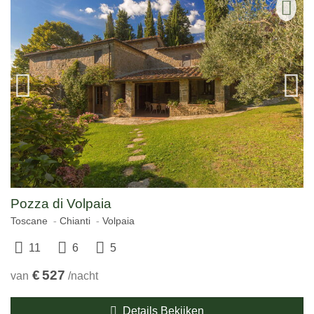
Pozza di Volpaia
Toscane
Chianti
Volpaia
11
6
5
€
527
van
/nacht
Details Bekijken