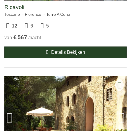
Ricavoli
Toscane
Florence
Torre A Cona
12
6
5
€
567
van
/nacht
Details Bekijken