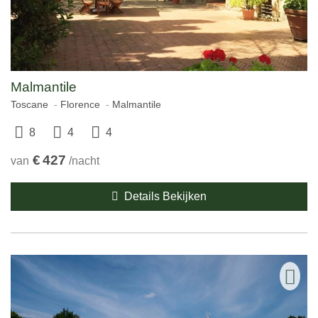
Malmantile
Toscane
Florence
Malmantile
8
4
4
€
427
van
/nacht
Details Bekijken