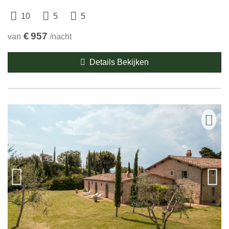
10
5
5
€
957
van
/nacht
Details Bekijken