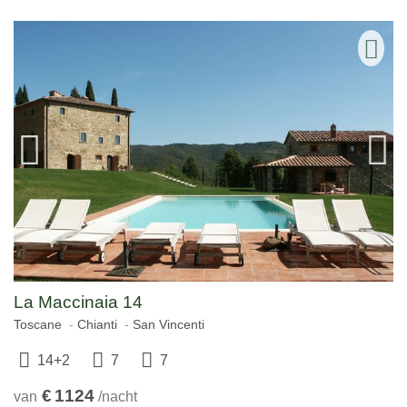
La Maccinaia 14
Toscane
Chianti
San Vincenti
14+2
7
7
€
1124
van
/nacht