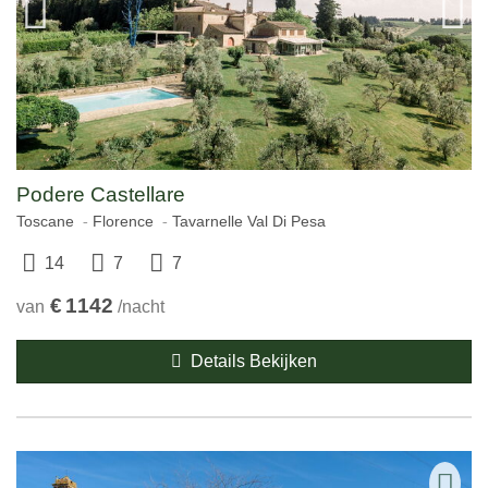
Podere Castellare
Toscane
Florence
Tavarnelle Val Di Pesa
14
7
7
€
1142
van
/nacht
Details Bekijken