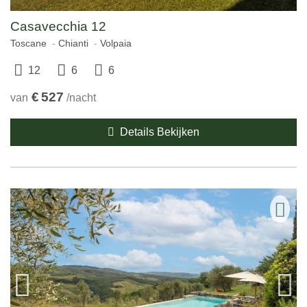
Casavecchia 12
Toscane
Chianti
Volpaia
12
6
6
€
527
van
/nacht
Details Bekijken