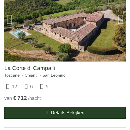
La Corte di Campalli
Toscane
Chianti
San Leonino
12
6
5
€
712
van
/nacht
Details Bekijken