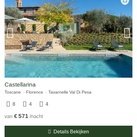
Castellarina
Toscane
Florence
Tavarnelle Val Di Pesa
8
4
4
€
571
van
/nacht
Details Bekijken