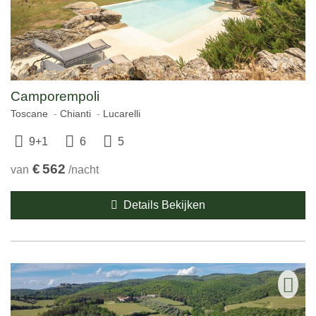
Camporempoli
Toscane
Chianti
Lucarelli
9+1
6
5
€
562
van
/nacht
Details Bekijken