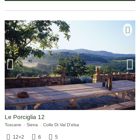
Le Porciglia 12
Toscane
Siena
Colle Di Val D'elsa
12+2
6
5