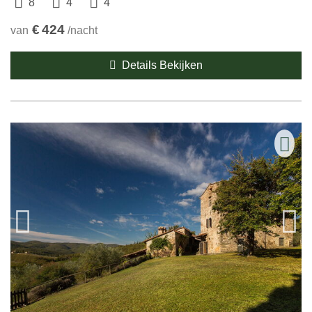
8
4
4
€
424
van
/nacht
Details Bekijken