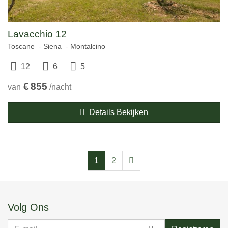
Lavacchio 12
Toscane
Siena
Montalcino
12
6
5
€
855
van
/nacht
Details Bekijken
1
2
Volg Ons
E-